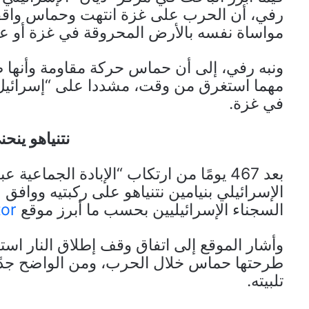
رفي، أن الحرب على غزة انتهت وحماس واقفة
مواساة نفسه بالأرض المحروقة في غزة أو عدد
ونبه رفي، إلى أن حماس حركة مقاومة وأنها ط
مهما استغرق من وقت، مشددا على “إسرائ
في غزة.
نتنياهو ينح
بعد 467 يومًا من ارتكاب “الإبادة الجماع
الإسرائيلي بنيامين نتنياهو على ركبتيه وو
السجناء الإسرائيليين بحسب ما أبرز موقع
tor
وأشار الموقع إلى اتفاق وقف إطلاق النار ا
طرحتها حماس خلال الحرب، ومن الواضح جدًا أن
تلبيته.