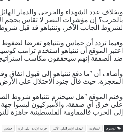
وبخلاف عدد الشهداء والجرحى والدمار الهائل،
بالحرب؟ إن مؤشرات النصر لا تقاس بحجم ال
لشروط الجانب الآخر، ونتنياهو قد قبل شرو
وفيما تردد أن حماس ونتنياهو تعرضا لضغوط م
اعتبر الموقع أن نتنياهو استخدم ترامب كوسيل
ضد الصفقة إنهم سيحققون مكاسب استراتيجي
وأضاف أن “ما دفع نتنياهو إلى قبول اتفاق وق
المعجزة، حيث قال جنود الاحتلال على الأرض ع
وختم الموقع “هل سيحترم نتنياهو شروط الصفق
على خرق أي صفقة، والأميركيون ليسوا جهة م
إلى الحرب فالمقاومة الفلسطينية جاهزة للتوا
الوسوم
المقاومة
الهدف الإسرائيلي الأكبر
حرب الإبادة على غزة
حماس