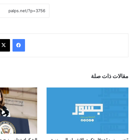
فيسبوك
مقالات ذات صلة
“جسور نيوز” تحوّل ذكرى الانقسام إلى منصة
الشكوك تحاصر نهج ها