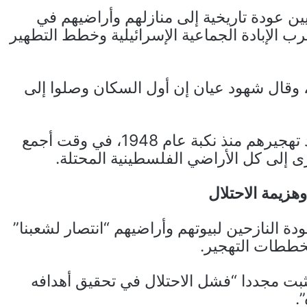
 عودة تاريخية إلى منازلهم وأراضيهم في
 أكثر من 15 شهرا من حرب الإبادة الجماعية الإسرائيلية وخطط التطهير
 وقال شهود عيان إن أول السكان وصلوا إلى
وهذه أول عودة لفلسطينيين إلى أراضيهم بعد تهجيرهم منذ نكبة عام 1948، في وقت أجمع
برى إلى كل الأراضي الفلسطينية المحتلة.
هزيمة الاحتلال
ة النازحين لبيوتهم وأراضيهم “انتصار لشعبنا”
مخططات التهجير.
بت مجددا “فشل الاحتلال في تحقيق أهدافه
.