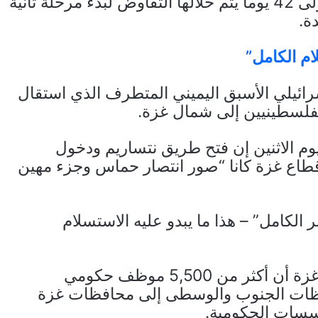
والاحتلال الإسرائيلي، ويستمر في مرحلته الأولى 42 يوما يتم خلالها التفاوض لبدء مرحلة ثانية
ة.
ام الكامل”
إسرائيلي الأسبق اليميني المتطرف الذي استقال
لفلسطينيين إلى شمال غزة.
م الاثنين إن فتح طريق نتساريم ودخول
طاع غزة كانا “صور انتصار حماس وجزء مهين
الكامل” – هذا ما يبدو عليه الاستسلام
من جهته أعلن مكتب الإعلامي الحكومي في غزة أن أكثر من 5,500 موظف حكومي
فظات الجنوب والوسطى إلى محافظات غزة
ؤسسات الحكومية.