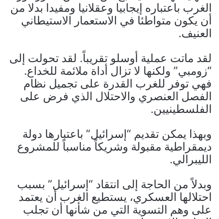
الغرب باعتباره إيجابيا وعقلانيا ومفيدا بدلا من
أن يكون متواطئا في الاستعمار الاستيطاني
العنيف.
لقد ماتت عملية أوسلو تقريباً. لقد تحولت إلى
“زومبي” ولكنها لا تزال أداة ملائمة للخداع.
فهي توفر للغرب القدرة على تجميل نظام
الفصل العنصري والاحتلال الذي فرض على
الفلسطينيين.
وبهذا يمكن تقديم “إسرائيل” باعتبارها دولة
ديمقراطية مقبولة وشريكاً مناسباً للمشروع
الليبرالي.
وبدلاً من الحاجة إلى انتقاد “إسرائيل” بسبب
احتلالها العسكري، يستطيع الغرب أن يعتمد
على وهم التسوية التي من شأنها أن تجلب