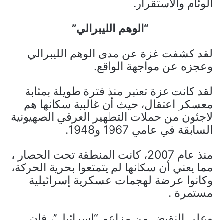
الوئام والاستقرار.
“الوهم الليبرالي”
لقد كشفت غزة عن مدى الوهم الليبرالي
وعجزه عن مواجهة الواقع.
لقد كانت غزة ​​تعتبر منذ فترة طويلة بمثابة
معسكر اعتقال، حيث أن غالبية سكانها هم
لاجئون من حملات التطهير العرقي الصهيونية
السابقة في عامي 1967 و1948.
منذ عام 2007، كانت المنطقة تحت الحصار ،
مما يعني أن سكانها لم يتمتعوا بحرية الحركة،
وكانوا عرضة لهجمات عسكرية إسرائيلية
مستمرة .
وعلى النقيض من مزاعم “إسرائيل”، فإن