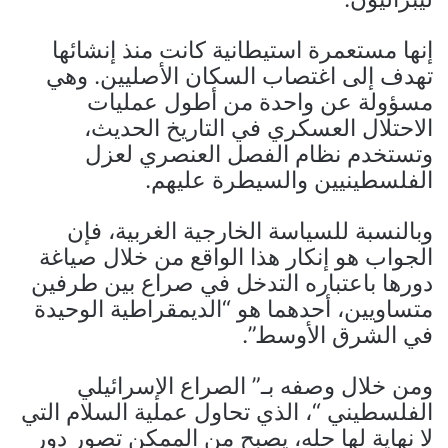
إنها مستعمرة استيطانية كانت منذ إنشائها
تهدف إلى اغتصاب السكان الأصليين. وهي
مسؤولة عن واحدة من أطول عمليات
الاحتلال العسكري في التاريخ الحديث،
وتستخدم نظام الفصل العنصري لعزل
الفلسطينيين والسيطرة عليهم.
وبالنسبة للسياسة الخارجية الغربية، فإن
الجواب هو إنكار هذا الواقع من خلال صياغة
دورها باعتباره التدخل في صراع بين طرفين
متساويين، أحدهما هو “الديمقراطية الوحيدة
في الشرق الأوسط”.
ومن خلال وصفه بـ” الصراع الإسرائيلي
الفلسطيني “، الذي تحاول عملية السلام التي
لا نهاية لها حله، يصبح من الممكن تصور دور