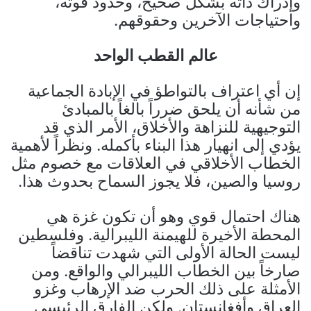
وإدراك ذاته بشكل صحيح، وحدود قوته،
واحتياجات الآخرين وحقوقهم.
عالم القطب الواحد
إن أي اعتراف بالتواطؤ في الإبادة الجماعية
من شأنه أن يلحق ضرراً بالغاً بالمبادئ
التوجيهية للنزاهة والأخلاق، الأمر الذي قد
يؤدي إلى انهيار هذا البناء بأكمله. ونظراً لأهمية
الخطاب الأخلاقي في العلاقات مع خصوم مثل
روسيا والصين، فلا يجوز السماح بحدوث هذا.
هناك احتمال قوي وهو أن تكون غزة هي
المحطة الأخيرة للهيمنة الليبرالية. وفلسطين
ليست الحالة الأولى التي شهدت تناقضاً
صارخاً بين الخطاب الليبرالي والواقع. ومن
الأمثلة على ذلك الحرب ضد الإرهاب وغزو
العراق وأفغانستان. ولكن الفارق الرئيسي