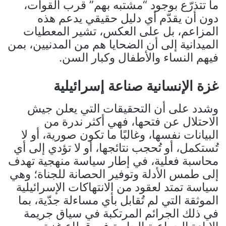
ما تتذرّع بوجود “مشتبه بهم” قرب القوات،
دون أن يقدّم أي دليل حقيقي يدعم هذه
المزاعم، بل على العكس، تشير المعطيات
الميدانية إلى أن الضحايا هم من المدنيين، بمن
فيهم النساء والأطفال وكبار السن.
غزة الإنسانية صناعة إسرائيلية
وشدد على أن التحقيقات التي يعلن جيش
الاحتلال عن فتحها، فهي أكثر ندرة من
البيانات نفسها، وغالبًا ما تكون صورية، أو لا
تُستكمل، أو تُحجب نتائجها، أو لا تؤدي إلى أي
محاسبة فعلية، في إطار سياسة منهجية تهدف
إلى طمس الأدلة وتوفير الحصانة للجناة؛ وهي
سياسة تمتد لعقود من الانتهاكات الإسرائيلية
الموثقة التي لم تُقابل بأي مساءلة جدّية، بما
في ذلك الجرائم المرتكبة في سياق جريمة