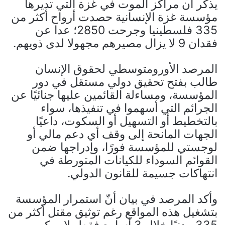
يذكر أن مراكز الموت في غزة التي تديرها
مؤسسة غزة الإنسانية حصدت أرواح أكثر من
335 فلسطينيا وجرحت 2850؛ عدا عن
فقدان 9 لا يزال مصيرهم مجهولا لدى ذويهم.
المرصد الأورومتوسطي لحقوق الإنسان
طالب بفتح تحقيق دولي مستقل في دور
المؤسسة، ومساءلة القائمين عليها جنائيًا عن
الجرائم التي أسهموا في تنفيذها، سواء
بالتخطيط أو التسهيل أو السكوت، داعيًا
الجهات المانحة إلى وقف أي دعم مالي أو
لوجستي للمؤسسة فورًا، وإدراجها ضمن
القوائم السوداء للكيانات المتورطة في
انتهاكات جسيمة للقانون الدولي.
وأكد المرصد في بيان أنّ استمرار المؤسسة
بتشغيل هذه المواقع رغم توثيق مقتل أكثر من