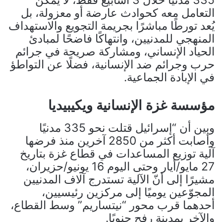
335 مدنيًا خلال 3 أسابيع فقط، لا يمكن
التعامل معه كحوادث عارضة أو معزولة، بل
يُعد تورطًا مباشرًا بجريمة التجويع والاستهداف
المنهجي للمدنيين، وانتهاكًا فاضحًا لمبادئ
الحياد الإنساني، ومشاركة صريحة في جرائم
حرب وجرائم ضد الإنسانية، فضلًا عن التواطؤ
في الإبادة الجماعية.
مؤسسة غزة الإنسانية ويكيبيديا
وبين أن “إسرائيل قتلت نحو 335 مدنيًا
وأصابت أكثر من 2850 آخرين منذ فرضها
آلية توزيع المساعدات في قطاع غزة بتاريخ
27 مايو/أيار وحتى اليوم 16 يونيو/حزيران،
مشيرًا إلى أنّ الآلية تستدرج آلاف المدنيين
المجوّعين يوميًا إلى مركزين رئيسيين،
أحدهما قرب محور “نيتساريم” وسط القطاع،
والآخر بمدينة رفح جنوبًا.