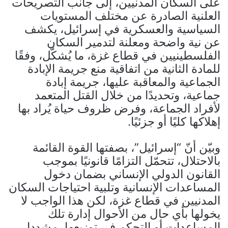
على السكان المدنيين، إلى جانب التصريحات
العلنية الصادرة عن مختلف المستويات
السياسية والعسكرية في إسرائيل، يكشف
عن نية واضحة ومعلنة لتدمير السكان
الفلسطينيين في قطاع غزة، ما يُشكّل، وفقًا
للمادة الثانية من اتفاقية منع جريمة الإبادة
الجماعية والمعاقبة عليها، جريمة إبادة
جماعية، وتحديدًا من خلال القتل المتعمد
لأفراد الجماعة، وفرض ظروف حياة يُراد بها
إهلاكها كليًا أو جزئيًا.
وبيّن أنّ “إسرائيل”، بصفتها القوة القائمة
بالاحتلال، تتحمّل التزامًا قانونيًا بموجب
القانون الدولي الإنساني بضمان دخول
المساعدات الإنسانية وتلبية احتياجات السكان
المدنيين في قطاع غزة، لكن هذا الواجب لا
يخولها بأي حال من الأحوال إدارة تلك
المساعدات أو التحكم في توزيعها، مشددا