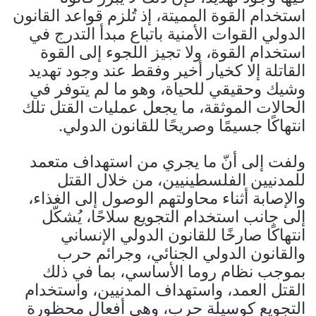
استخدام القوة المميتة، إذ تُلزم قواعد القانون
الدولي القوات الأمنية باتباع مبدأ التدرج في
استخدام القوة، ولا تجيز اللجوء إلى القوة
القاتلة إلا كخيار أخير وفقط عند وجود تهديد
وشيك وحقيقي للحياة، وهو ما لم يتوفر في
الحالات الموثقة، ما يجعل عمليات القتل تلك
انتهاكًا جسيمًا وصريحًا للقانون الدولي.
ولفت إلى أنّ ما يجري من استهداف متعمد
للمدنيين الفلسطينيين، من خلال القتل
والإصابة أثناء محاولتهم الوصول إلى الغذاء،
إلى جانب استخدام التجويع سلاحًا، يُشكّل
انتهاكًا صارخًا للقانون الدولي الإنساني
والقانون الدولي الجنائي، وجرائم حرب
بموجب نظام روما الأساسي، بما في ذلك
القتل العمد، واستهداف المدنيين، واستخدام
التجويع كوسيلة حرب، وهي أفعال محظورة