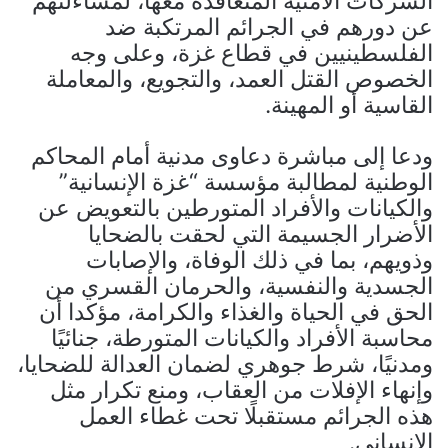
الشركات الأمنية المتعاقدة معها، لمساءلتهم
عن دورهم في الجرائم المرتكبة ضد
الفلسطينيين في قطاع غزة، وعلى وجه
الخصوص القتل العمد، والتجويع، والمعاملة
القاسية أو المهينة.
ودعا إلى مباشرة دعاوى مدنية أمام المحاكم
الوطنية لمطالبة مؤسسة “غزة الإنسانية”
والكيانات والأفراد المتورطين بالتعويض عن
الأضرار الجسيمة التي لحقت بالضحايا
وذويهم، بما في ذلك الوفاة، والإصابات
الجسدية والنفسية، والحرمان القسري من
الحق في الحياة والغذاء والكرامة، مؤكدا أن
محاسبة الأفراد والكيانات المتورطة، جنائيًا
ومدنيًا، شرط جوهري لضمان العدالة للضحايا،
وإنهاء الإفلات من العقاب، ومنع تكرار مثل
هذه الجرائم مستقبلًا تحت غطاء العمل
الإنساني.