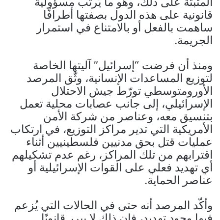
المثبتة على ذلك، وهو ما يُرتّب مسؤولية
قانونية على هذه الدول بصفتها أطرافًا
ساهمت بالفعل أو بالامتناع في استمرار
الجريمة.
ومنذ أن فرضت “إسرائيل” آليتها الخاصة
لتوزيع المساعدات الإنسانية، وثّق المرصد
الأورومتوسطي تورّط جيش الاحتلال
الإسرائيلي، إلى جانب عصابات محلية تعمل
بتنسيق معه، وعناصر من شركة الأمن
الأمريكية التي تدير مراكز التوزيع، في ارتكاب
عمليات قتل بحق مدنيين فلسطينيين أثناء
اقترابهم من تلك المراكز، رغم عدم تشكيلهم
أي تهديد فعلي على القوات الإسرائيلية أو
عناصر الحماية.
وأكّد المرصد أنه حتى في الحالات التي يُزعم
فيها وجود تهديد، فإن ذلك لا يبرر قانونًا