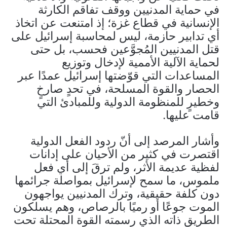
في حماية المدنيين ووقف تفاقم الكارثة
الإنسانية في قطاع غزة؛ إذ امتنعت عن اتخاذ
أي تدابير حازمة، ليس لمحاسبة إسرائيل على
قتل المدنيين المُجوَّعين فحسب، بل حتى
لحماية الآلية الأممية لإدخال وتوزيع
المساعدات التي قوّضتها إسرائيل عمدًا عبر
الحصار والقوة المسلحة، في تحدٍ صارخٍ
وخطيرٍ للمنظومة الدولية وللمبادئ التي
قامت عليها.
وأشار المرصد إلى أنّ ردود الفعل الدولية
اقتصرت في كثير من الأحيان على إدانات
لفظية عديمة الأثر، ولم ترقَ إلى أي فعل
ملموس، ما سمح لإسرائيل بمواصلة جرائمها
دون كلفة حقيقية، وترك المدنيين يواجهون
الموت جوعًا أو رميًا بالرصاص، وهم يسلكون
الطريق ذاته الذي رسمته القوة المحتلة تحت