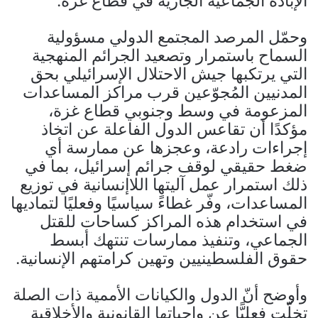
الإبادة الجماعية الجارية في قطاع غزة.
وحمّل المرصد المجتمع الدولي مسؤولية
السماح باستمرار وتصعيد الجرائم المنهجية
التي يرتكبها جيش الاحتلال الإسرائيلي بحق
المدنيين المُجوّعين قرب مراكز المساعدات
المزعومة في وسط وجنوبي قطاع غزة،
مؤكدًا أن تقاعس الدول الفاعلة عن اتخاذ
إجراءات رادعة، وعجزها عن ممارسة أي
ضغط حقيقي لوقف جرائم إسرائيل، بما في
ذلك استمرار عمل آليتها اللاإنسانية في توزيع
المساعدات، وفّر غطاءً سياسيًا وفعليًا لتماديها
في استخدام هذه المراكز كساحات للقتل
الجماعي، وتنفيذ ممارسات تنتهك أبسط
حقوق الفلسطينيين وتهين كرامتهم الإنسانية.
وأوضح أنّ الدول والكيانات الأممية ذات الصلة
تخلّت فعليًّا عن واجباتها القانونية والأخلاقية