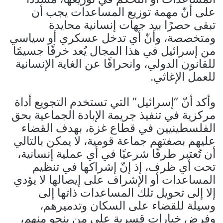
على أنّ مهمة توزيع المساعدات يجب أن
تبقى حصرًا بيد جهات إنسانية محايدة
ومتخصصة، وأنّ أي تدخل عسكري أو سياسي
من إسرائيل في هذا المجال يُعد خرقًا جسيمًا
للقانون الدولي، وانحرافًا عن الغاية الإنسانية
للعمل الإغاثي.
وأكد أنّ “إسرائيل” التي تستخدم التجويع أداة
مركزية في تنفيذ جريمة الإبادة الجماعية بحق
الفلسطينيين في قطاع غزة، بهدف القضاء
عليهم بصفتهم جماعة قومية، لا يمكن بالتالي
أن تُعتبر طرفًا شرعيًا في أي عملية إنسانية،
تحت أي ظرف، إذ إنّ إشراكها في تنظيم
المساعدات أو الإشراف على إيصالها لا يؤدي
إلا إلى تحويل تلك المساعدات ذاتها إلى
وسيلة للقضاء على السكان وتدميرهم،
وفرض خيارات قسرية على من ينجو منهم،