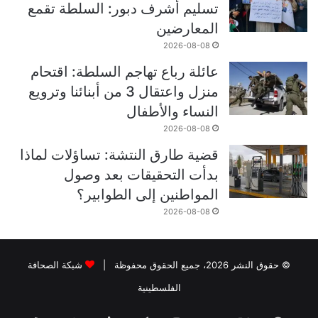
تسليم أشرف دبور: السلطة تقمع
المعارضين
2026-08-08
عائلة رباع تهاجم السلطة: اقتحام
منزل واعتقال 3 من أبنائنا وترويع
النساء والأطفال
2026-08-08
قضية طارق النتشة: تساؤلات لماذا
بدأت التحقيقات بعد وصول
المواطنين إلى الطوابير؟
2026-08-08
© حقوق النشر 2026، جميع الحقوق محفوظة |
شبكة الصحافة
الفلسطينية