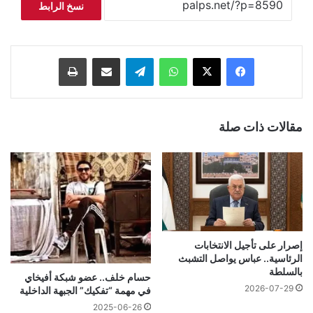
نسخ الرابط
فيسبوك
‫X
واتساب
تيلقرام
مشاركة عبر البريد
طباعة
مقالات ذات صلة
إصرار على تأجيل الانتخابات
الرئاسية.. عباس يواصل التشبث
بالسلطة
حسام خلف.. عضو شبكة أفيخاي
2026-07-29
في مهمة “تفكيك” الجبهة الداخلية
2025-06-26