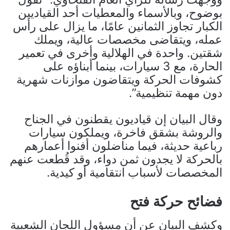
بوضوح، وبالأسماء والمعطيات أحد القياديين
الكبار تجاوز الثمانين عامًا، ما يزال على رأس
عمله، ويتقاضى مخصصات عالية، ويملك
شقتين. واحدة في الهلالية وأخرى في تعمير
الحارة، مع 3 سيارات، بينما أبناؤه على
كشوفات الحركة ويتقاضون موازنات شهرية
دون مهمة تنظيمية”.
وقال البيان إن قياديون يقطنون في الجناح
والروشة بشقق فاخرة، ويملكون سيارات
رباعية حديثة، فيما مناضلون أفنوا أعمارهم
بالحركة لا يجدون ثمن دواء، وقد قُطعت عنهم
المخصصات لأسباب انتقامية أو كيدية.
فضائح حركة فتح
وكشف البيان عن أن مسؤول اللجان الشعبية