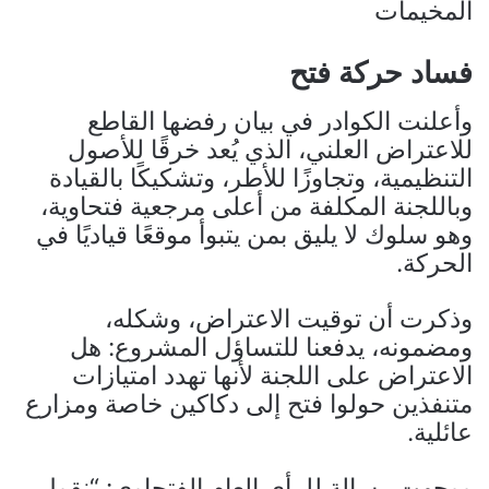
المخيمات
فساد حركة فتح
وأعلنت الكوادر في بيان رفضها القاطع
للاعتراض العلني، الذي يُعد خرقًا للأصول
التنظيمية، وتجاوزًا للأطر، وتشكيكًا بالقيادة
وباللجنة المكلفة من أعلى مرجعية فتحاوية،
وهو سلوك لا يليق بمن يتبوأ موقعًا قياديًا في
الحركة.
وذكرت أن توقيت الاعتراض، وشكله،
ومضمونه، يدفعنا للتساؤل المشروع: هل
الاعتراض على اللجنة لأنها تهدد امتيازات
متنفذين حولوا فتح إلى دكاكين خاصة ومزارع
عائلية.
ووجهت رسالة للرأي العام الفتحاوي: “نقول