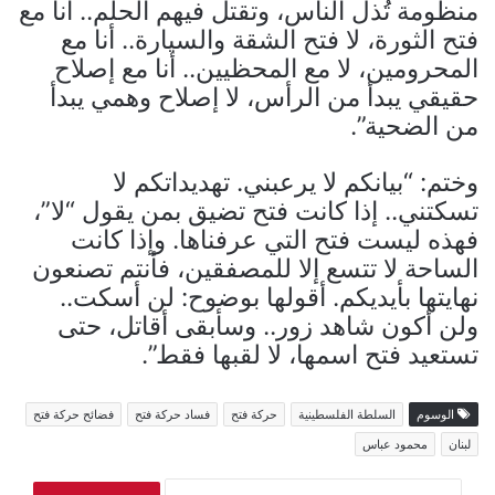
منظومة تُذل الناس، وتقتل فيهم الحلم.. أنا مع
فتح الثورة، لا فتح الشقة والسيارة.. أنا مع
المحرومين، لا مع المحظيين.. أنا مع إصلاح
حقيقي يبدأ من الرأس، لا إصلاح وهمي يبدأ
من الضحية”.
وختم: “بيانكم لا يرعبني. تهديداتكم لا
تسكتني.. إذا كانت فتح تضيق بمن يقول “لا”،
فهذه ليست فتح التي عرفناها. وإذا كانت
الساحة لا تتسع إلا للمصفقين، فأنتم تصنعون
نهايتها بأيديكم. أقولها بوضوح: لن أسكت..
ولن أكون شاهد زور.. وسأبقى أقاتل، حتى
تستعيد فتح اسمها، لا لقبها فقط”.
الوسوم
السلطة الفلسطينية
حركة فتح
فساد حركة فتح
فضائح حركة فتح
لبنان
محمود عباس