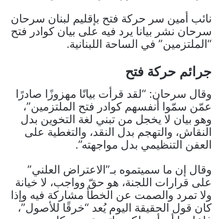
نائب أمين سر حركة فتح بإقليم لبنان سرحان
سرحان نشر بيانا يرد فيه على بيان كوادر فتح
“الملتزمين” في الساحة اللبنانية.
جرائم حركة فتح
وقال سرحان: “لقد قرأت بيانًا مهزوزًا صادرًا
عمّن سمّوا أنفسهم كوادر فتح الملتزمين”،
وهو بيان لا يخجل من تبني لغة التخوين بدل
النقاش، والتهجم بدل النقد، والتغطية على
العفن التنظيمي بدل مواجهته”.
وقال إن ما سميتموه بـ”الاعتراض العلني”
على قرارات اللجنة، هو حقّ وواجب، لا خيانة
ولا تمرد والصمت عن الخطأ مشاركة فيه وإذا
كان قول الحقيقة اليوم يُعد “خرقًا للأصول”،