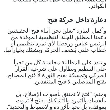
الكوادر.
دعارة داخل حركة فتح
وأكمل البيان: “نعلن نحن أبناء فتح الحقيقيين
دعمنا المطلق للجنة التنظيمية الموفدة من
الرئيس عباس ورفضنا لأي تمرد تنظيمي أو
خطاب علني يُضعف الحركة ويشكك بخياراتها.
وشدد على المطالبة محاسبة كل من تجرأ
على التنظيم وتطاول على شرعية القرار
الحركي وتمسكنا بفتح الثورة لا فتح المصالح،
بفتح المناضلين لا فتح المتنفذين.
وختم: “فتح لا تختنق بأصوات الإصلاح، بل
بالفساد والتمرد والتشكيك.. فتح لا تموت
بموقف، بل تحيا بالإرادة والانضباط والتجديد”.