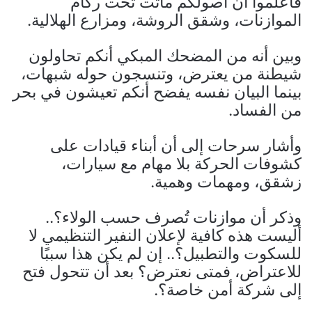
فاعلموا أن أصولكم ماتت تحت ركام
الموازنات، وشقق الروشة، ومزارع الهلالية.
وبين أنه من المضحك المبكي أنكم تحاولون
شيطنة من يعترض، وتنسجون حوله شبهات،
بينما البيان نفسه يفضح أنكم تعيشون في بحر
من الفساد.
وأشار سرحات إلى أن أبناء قيادات على
كشوفات الحركة بلا مهام مع سيارات،
زشقق، ومهمات وهمية.
وذكر أن موازنات تُصرف حسب الولاء؟..
أليست هذه كافية لإعلان النفير التنظيمي لا
للسكوت والتطبيل؟.. إن لم يكن هذا سببًا
للاعتراض، فمتى نعترض؟ بعد أن تتحول فتح
إلى شركة أمن خاصة؟.