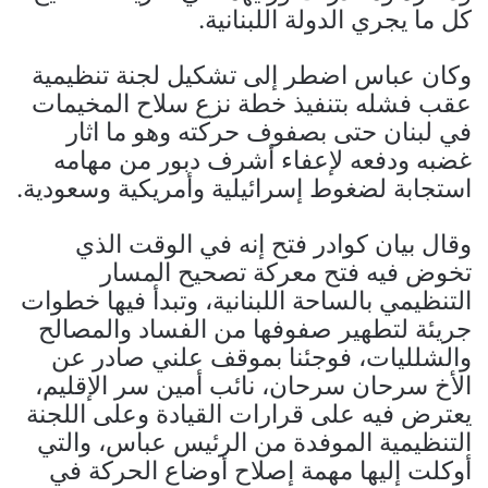
كل ما يجري الدولة اللبنانية.
وكان عباس اضطر إلى تشكيل لجنة تنظيمية
عقب فشله بتنفيذ خطة نزع سلاح المخيمات
في لبنان حتى بصفوف حركته وهو ما اثار
غضبه ودفعه لإعفاء أشرف دبور من مهامه
استجابة لضغوط إسرائيلية وأمريكية وسعودية.
وقال بيان كوادر فتح إنه في الوقت الذي
تخوض فيه فتح معركة تصحيح المسار
التنظيمي بالساحة اللبنانية، وتبدأ فيها خطوات
جريئة لتطهير صفوفها من الفساد والمصالح
والشلليات، فوجئنا بموقف علني صادر عن
الأخ سرحان سرحان، نائب أمين سر الإقليم،
يعترض فيه على قرارات القيادة وعلى اللجنة
التنظيمية الموفدة من الرئيس عباس، والتي
أوكلت إليها مهمة إصلاح أوضاع الحركة في