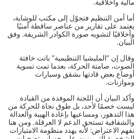
مالية وأخلاقية.
أما أمن التنظيم فتحوّل إلى مكتب للوشاية،
يعتمد على تقارير من عناصر ساقطة أمنيًا
وأخلاقيًا لتشويه صورة الكوادر الشريفة. وفق
البيان.
وقال إن “المليشيا التنظيمية” باتت خافتة
الصوت، صامتة الحركة، بعدما تمت تسوية
أوضاع بعض قادتها بشقق وسيارات
وموازنات.
وأكد البيان أن اللجنة الموفدة من القيادة
ليست خصمًا لأحد، بل طوق نجاة للحركة من
هذا التدهور، ومساعيها بإعادة الهيبة والعدالة
والشفافية تستحق الدعم لا العرقلة. ومن هنا
نفهم الاعتراض: لأنه يهدد منظومة الامتيازات
الشخصية التي بنيت على حساب تضحيات