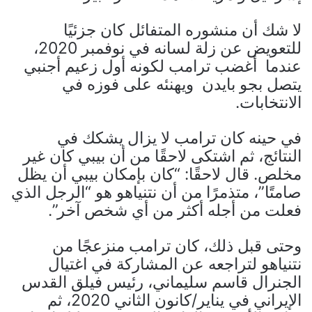
لا شك أن منشوره المتفائل كان جزئيًا
للتعويض عن زلة لسانه في نوفمبر 2020،
عندما أغضب ترامب لكونه أول زعيم أجنبي
يتصل بجو بايدن ويهنئه على فوزه في
الانتخابات.
في حينه كان ترامب لا يزال يشكك في
النتائج، ثم اشتكى لاحقًا من أن بيبي كان غير
مخلص. قال لاحقًا: “كان بإمكان بيبي أن يظل
صامتًا”، متذمرًا من أن نتنياهو هو “الرجل الذي
فعلت من أجله أكثر من أي شخص آخر”.
وحتى قبل ذلك، كان ترامب منزعجًا من
نتنياهو لتراجعه عن المشاركة في اغتيال
الجنرال قاسم سليماني، رئيس فيلق القدس
الإيراني في يناير/كانون الثاني 2020، ثم