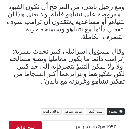
ومع رحيل بايدن، من المرجح أن تكون القيود
المفروضة على نتنياهو قليلة. ولا يعني هذا أن
نتنياهو أو مساعديه يعتقدون أن ترامب سوف
يتفقان دائما مع نتنياهو وسيمنحه حرية
التصرف الكاملة.
وقال مسؤول إسرائيلي كبير تحدث بسرية:
“ترامب دائما ما يكون معامليا ويضع مصالحه
أولا ولا يمكن التنبؤ بتصرفاته إلى حد كبير.
لكن تفكيرهما وغرائزهما أكثر انسجاما من
تفكير نتنياهو وغريزته مع بايدن”.
الوسوم
البيت الأبيض
بنيامين نتنياهو
دونالد ترامب
نسخ الرابط