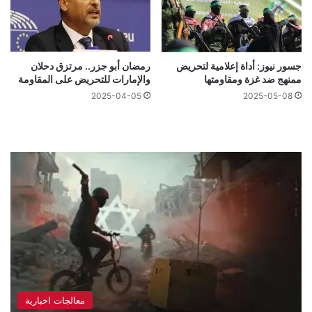
جسور نيوز: أداة إعلامية لتحريض
رمضان أبو جزر.. مرتزق دحلان
ممنهج ضد غزة ومقاومتها
والإمارات للتحريض على المقاومة
2025-04-05
2025-05-08
معالجات اخبارية