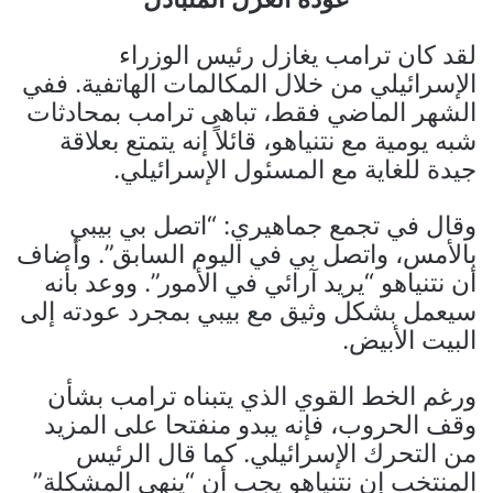
لقد كان ترامب يغازل رئيس الوزراء
الإسرائيلي من خلال المكالمات الهاتفية. ففي
الشهر الماضي فقط، تباهى ترامب بمحادثات
شبه يومية مع نتنياهو، قائلاً إنه يتمتع بعلاقة
جيدة للغاية مع المسئول الإسرائيلي.
وقال في تجمع جماهيري: “اتصل بي بيبي
بالأمس، واتصل بي في اليوم السابق”. وأضاف
أن نتنياهو “يريد آرائي في الأمور”. ووعد بأنه
سيعمل بشكل وثيق مع بيبي بمجرد عودته إلى
البيت الأبيض.
ورغم الخط القوي الذي يتبناه ترامب بشأن
وقف الحروب، فإنه يبدو منفتحا على المزيد
من التحرك الإسرائيلي. كما قال الرئيس
المنتخب إن نتنياهو يجب أن “ينهي المشكلة”