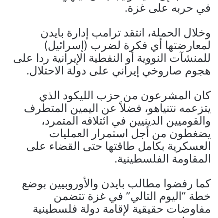
في حربه على غزة.
وخلال الحملة، انتقد ترامب إدارة بايدن
لمعارضتها أي فكرة لضرب (إسرائيل)
للمنشآت النووية أو النفطية الإيرانية ردا على
هجوم صاروخي إيراني على دولة الاحتلال.
كان المشرعون من حزب الليكود الذي
يتزعمه نتنياهو، فضلاً عن اليمين المتطرف
والقوميين الدينيين في ائتلافه المتمرد،
يضغطون من أجل استمرار العمليات
العسكرية بكامل طاقتها حتى القضاء على
المقاومة الفلسطينية.
كما رفضوا مطالب بايدن والأوروبيين بوضع
خطة “اليوم التالي” في غزة تتضمن
مفاوضات حقيقية لإقامة دولة فلسطينية