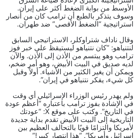
استراتيجيته الكبرى لإعادة صياغة الشرق
الأوسط من بوابة الضغط أكثر على إيران.
وسوف يتذكر بالطبع أن ترامب كان من أنصار
استراتيجية “الضغط الأقصى” ضد طهران.
وقال ناداف شتراوكلر، الاستراتيجي السابق
لنتنياهو: “كان نتنياهو ليستيقظ على خبر فوز
ترامب وهو يبتسم من الأذن إلى الأذن. والآن
لديه صديق في البيت الأبيض، وهو أمر ضخم،
ويمكن أن يغير الكثير من الأشياء. أولاً وقبل
كل شيء، يفكر نتنياهو في إيران”.
ولم يهدر رئيس الوزراء الإسرائيلي أي وقت
في الإشادة بفوز ترامب باعتباره “أعظم عودة
في التاريخ”. وكتب على موقع X: “عودتك
التاريخية إلى البيت الأبيض تقدم بداية جديدة
لأمريكا والتزامًا قويًا بالتحالف العظيم بين
إسرائيل وأمريكا”. “هذا انتصار كبير!”