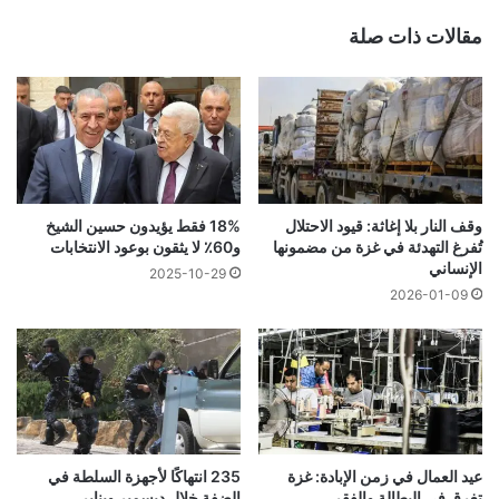
مقالات ذات صلة
وقف النار بلا إغاثة: قيود الاحتلال
18% فقط يؤيدون حسين الشيخ
تُفرغ التهدئة في غزة من مضمونها
و60٪ لا يثقون بوعود الانتخابات
الإنساني
2025-10-29
2026-01-09
عيد العمال في زمن الإبادة: غزة
235 انتهاكًا لأجهزة السلطة في
تغرق في البطالة والفقر
الضفة خلال ديسمبر ويناير