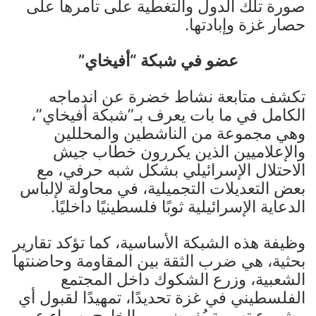
صورة تلك الدول والتغطية على تآمرها على
حصار غزة وإبادتها.
عضو في شبكة “أفيخاي”
تكشف متابعة نشاط خضرة عن اندماجه
الكامل في ما بات يعرف بـ”شبكة أفيخاي”،
وهي مجموعة من الناشطين والمحللين
والإعلاميين الذين يكررون خطاب جيش
الاحتلال الإسرائيلي بشكل شبه حرفي، مع
بعض التعديلات التجميلية، في محاولة لإلباس
الدعاية الإسرائيلية ثوبًا فلسطينيًا داخليًا.
وظيفة هذه الشبكة الأساسية، كما تؤكد تقارير
بحثية، هي ضرب الثقة بين المقاومة وحاضنتها
الشعبية، وزرع الشكوك داخل المجتمع
الفلسطيني في غزة تحديدًا، تمهيدًا لقبول أي
مشروع تسوية يُفرض من الخارج، سواء عبر