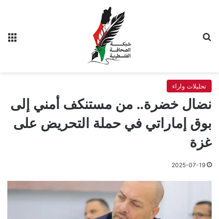
بحث عن
الق
تحليلات واراء
نضال خضرة.. من مستنكف أمني إلى
بوق إماراتي في حملة التحريض على
غزة
2025-07-19