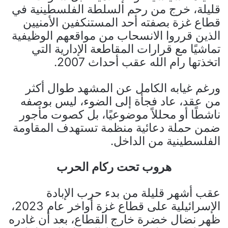
قليلة، خرج من رحم السلطة الفلسطينية في
قطاع غزة بصفته أحد المستنكفين الأمنيين
الذين قرروا الانسحاب من مواقعهم الوظيفية
تماشيًا مع قرارات المقاطعة الإدارية التي
اتخذتها رام الله عقب أحداث 2007.
ورغم غيابه الكامل عن المشهد طوال أكثر
من عقد، عاد فجأة إلى الضوء، ليس بوصفه
ناشطًا أو محللاً موضوعيًا، بل كصوت مأجور
ضمن حملة دعائية منظمة تستهدف المقاومة
الفلسطينية من الداخل.
هروب تحت ركام الحرب
عقب أشهر قليلة من بدء حرب الإبادة
الإسرائيلية على قطاع غزة أواخر عام 2023،
ظهر نضال خضرة خارج القطاع، بعد أن غادره