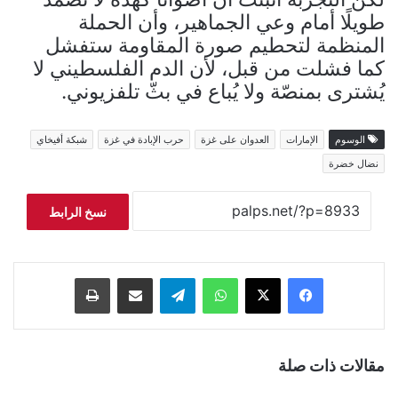
طويلًا أمام وعي الجماهير، وأن الحملة
المنظمة لتحطيم صورة المقاومة ستفشل
كما فشلت من قبل، لأن الدم الفلسطيني لا
يُشترى بمنصّة ولا يُباع في بثّ تلفزيوني.
الوسوم
الإمارات
العدوان على غزة
حرب الإبادة في غزة
شبكة أفيخاي
نضال خضرة
نسخ الرابط
فيسبوك
‫X
واتساب
تيلقرام
مشاركة عبر البريد
طباعة
مقالات ذات صلة