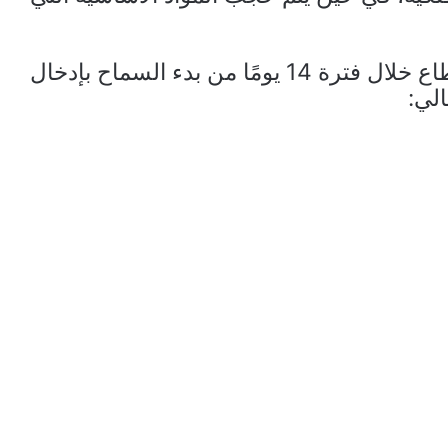
وقد تم إحصاء عدد الشاحنات التي دخلت القطاع خلال فترة 14 يومًا من بدء السماح بإدخال
لي: