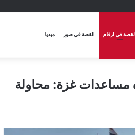
لقصة في ارقام
القصة في صور
ميديا
ه مساعدات غزة: محاولة