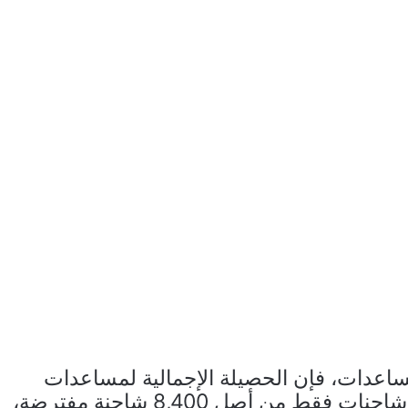
ساعدات، فإن الحصيلة الإجمالية لمساعدات
غزة منذ بدء السماح بالإدخال لا تتجاوز 1,210 شاحنات فقط من أصل 8,400 شاحنة مفترضة،