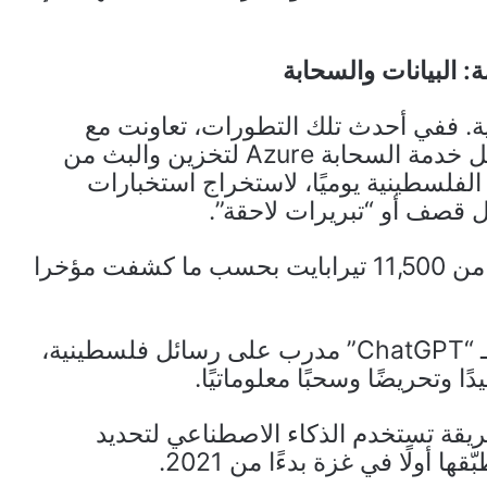
 البيانات والسحابة
نية. ففي أحدث تلك التطورات، تعاونت مع
“مايكروسوفت” لإنشاء بيئة آمنة مخصصة داخل خدمة السحابة Azure لتخزين والبث من
لفلسطينية يوميًا، لاستخراج استخبارات
 قصف أو “تبريرات لاحقة”.
وبحلول منتصف 2025، بلغت التخزينات أكثر من 11,500 تيرابايت بحسب ما كشفت مؤخرا
كما طوّرت الوحدة مؤخرًا نموذجًا ذكياً شبيهًا بـ “ChatGPT” مدرب على رسائل فلسطينية،
ا وتحريضًا وسحبًا معلوماتيًا.
الوحدة طريقة تستخدم الذكاء الاصطناعي لتحديد
أولًا في غزة بدءًا من 2021.