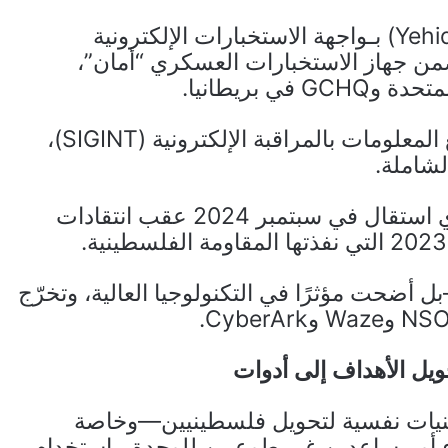
تُعرف الوحدة 8200 (Yehida Shmone Matayim) بـواجهة الاستخبارات الإلكترونية
قد تأسست عام 1952 وتعمل ضمن جهاز الاستخبارات العسكري “أمان”،
وتعتمد الوحدة الإسرائيلية المذكورة على جمع المعلومات بالمراقبة الإلكترونية (SIGINT)،
لشاملة.
ويقود الوحدة حاليًا العميد يوسي سارئيل، الذي استقال في سبتمبر 2024 عقب انتقادات
 أضحت مؤثرًا في التكنولوجيا العالية، وتخرّج
ويل الأهداف إلى أدوات
قنيات نفسية لتحويل فلسطينيين—وخاصة
ء أو مساعدين غير طوعيين للوحدة، باستخدام