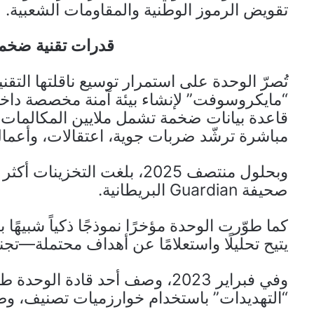
تقويض الرموز الوطنية والمقاومات الشعبية.
قدرات تقنية ضخمة:
تُصرّ الوحدة على استمرار توسيع ناقلتها التق
قاعدة بيانات ضخمة تشمل ملايين المكالمات ا
مباشرة ترشّد ضربات جوية، اعتقالات، وأعمال
صحيفة Guardian البريطانية.
يتيح تحليلًا واستعلامًا عن أهداف محتملة—تجنيدً
وفي فبراير 2023، وصف أحد قادة 
“التهديدات” باستخدام خوارزميات تصنيف، وطبّقها 