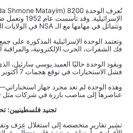
الإسرائيلية. و
وتتماثل في مهامها مع الـ NSA في الولايات المتحدة وGCHQ في بريطانيا.
فك الشفرات، الحرب الإلكترونية، والمراقبة ا
فشل الاستخبارات في توقع هجمات 7 أكتوبر 2023 التي نفذتها المقاومة الفلسطينية.
وهذه الوحدة لم تعد مجرد جهاز استخباراتي—بل
عناصرها إلى مناصب بارزة في شركات مثل NSO وWaze وCyberArk.
تجنيد فلسطينيين: تح
تشير تقارير متخصصة إلى استغلال عِرَف وت
الأفراد في أوضاعٍ معيشتية قاسية—إلى عملا