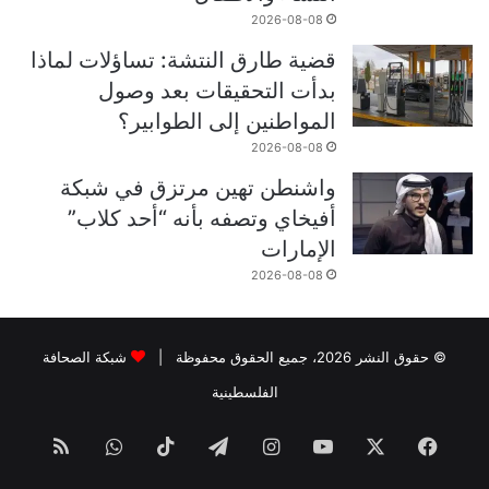
2026-08-08
قضية طارق النتشة: تساؤلات لماذا
بدأت التحقيقات بعد وصول
المواطنين إلى الطوابير؟
2026-08-08
واشنطن تهين مرتزق في شبكة
أفيخاي وتصفه بأنه “أحد كلاب”
الإمارات
2026-08-08
© حقوق النشر 2026، جميع الحقوق محفوظة |
شبكة الصحافة
الفلسطينية
فيسبوك
‫X
‫YouTube
انستقرام
تيلقرام
‫TikTok
واتساب
ملخص