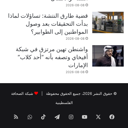
2026-08-08
قضية طارق النتشة: تساؤلات لماذا
بدأت التحقيقات بعد وصول
المواطنين إلى الطوابير؟
2026-08-08
واشنطن تهين مرتزق في شبكة
أفيخاي وتصفه بأنه “أحد كلاب”
الإمارات
2026-08-08
© حقوق النشر 2026، جميع الحقوق محفوظة |
شبكة الصحافة
الفلسطينية
فيسبوك
‫X
‫YouTube
انستقرام
تيلقرام
‫TikTok
واتساب
ملخص