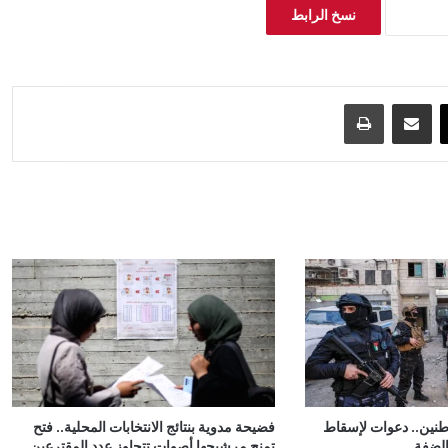
نسخ الرابط
‫X
مشاركة عبر البريد
طباعة
ين.. دعوات لإسقاط
فضيحة مدوية بنتائج الانتخابات المحلية.. فتح
الضفة
تمنح مرشيحها أصوات تتجاوز عدد المقترعين