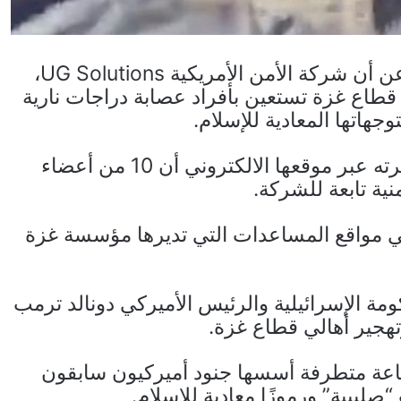
كشفت هيئة الإذاعة البريطانية “بي بي سي” عن أن شركة الأمن الأمريكية UG Solutions،
قطاع غزة تستعين بأفراد عصابة دراجات نارية
وأكدت الهيئة في تقرير استقصائي مطول نشرته عبر موقعها الالكتروني أن 10 من أعضاء
ية تابعة للشركة.
إشرافية في مواقع المساعدات التي تديرها مؤسسة غزة
ة الإسرائيلية والرئيس الأميركي دونالد ترمب
هجير أهالي قطاع غزة.
جماعة متطرفة أسسها جنود أميركيون سابقون