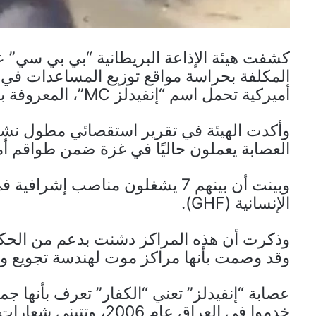
المكلفة بحراسة مواقع توزيع المساعدات في 
أميركية تحمل اسم “إنفيدلز MC”، المعروفة بتوجهاتها المعادية للإسلام.
العصابة يعملون حاليًا في غزة ضمن طواقم أمن
وبينت أن بينهم 7 يشغلون مناصب 
الإنسانية (GHF).
وذكرت أن هذه المراكز دشنت بدعم من الحكوم
وقد وصمت بأنها مراكز موت لهندسة تجويع وت
عصابة “إنفيدلز” تعني “الكفار” تعرف بأنها 
خدموا في العراق عام 2006، وتتبنى شعارات “صليبية” ورموزًا معادية للإسلام.