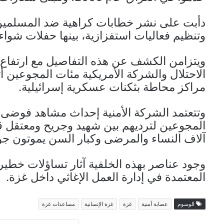
دأبت على نشر خطابات كراهية ضد المسلمين 
وتنظيم فعاليات استفزازية، بينها حفلات شوا
ويتزامن الكشف عن هذه التفاصيل مع ارتفاع
مراكز محاطة بثكنات عسكرية إسرائيلية.
وتتعتمد الشركة الأمنية إحداث مشاهد فوضى
المجوعين لترديهم بين شهيد وجريح ومعتقل قب
آلاف النساء والمرضى وكبار السن يموتون جو
وجود عناصر بهذه الخلفية آثار تساؤلات خطيرة
المعتمدة في إدارة العمل الإغاثي داخل غزة.
الوسوم
عصابة أمنية
غزة
غزة الإنسانية
مساعدات غزة