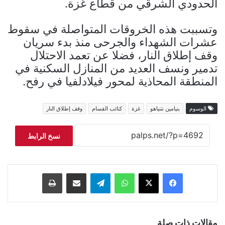
الحدودي الشرقي من قطاع غزة.
وتسببت هذه الخروقات المتواصلة في سقوط
عشرات الشهداء والجرحى منذ بدء سريان
وقف إطلاق النار، فضلا عن تعمد الاحتلال
تدمير ونسف العديد من المنازل السكنية في
المنطقة المحاذية لمحور فيلادلفيا في رفح.
الوسوم
بنيامين نتنياهو
غزة
كتائب القسام
وقف إطلاق النار
نسخ الرابط
فيسبوك
‫X
واتساب
تيلقرام
مشاركة عبر البريد
طباعة
مقالات ذات صلة