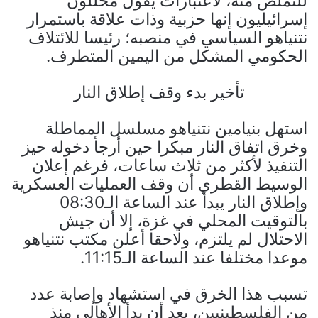
للتملص منه، لاعتبارات يقول محللون
إسرائيليون إنها حزبية وذات علاقة باستمرار
نتنياهو السياسي في منصبه؛ رئيسا للائتلاف
الحكومي المشكل من اليمين المتطرف.
تأخير بدء وقف إطلاق النار
استهل بنيامين نتنياهو مسلسل المماطلة
وخرق اتفاق النار مبكرا حين أرجأ دخوله حيز
التنفيذ لأكثر من ثلاث ساعات، فرغم إعلان
الوسيط القطري أن وقف العمليات العسكرية
وإطلاق النار يبدأ عند الساعة الـ08:30
بالتوقيت المحلي في غزة، إلا أن جيش
الاحتلال لم يلتزم، ولاحقا أعلن مكتب نتنياهو
موعدا مختلفا عند الساعة الـ11:15.
تسبب هذا الخرق في استشهاد وإصابة عدد
من الفلسطينيين، بعد أن بدأ الأهالي منذ