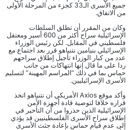
جميع الأسرى الـ33 كجزء من المرحلة الأولى
من الاتفاق.
وكان من المقرر أن تطلق السلطات
الإسرائيلية سراح أكثر من 600 أسير ومعتقل
فلسطيني في المقابل. لكن رئيس الوزراء
الإسرائيلي بنيامين نتنياهو قرر بعد اجتماع مع
عدد من كبار الوزراء تأجيل إطلاق سراحهم
ردا على ما قال إنها انتهاكات من جانب
حماس بما في ذلك “المراسم المهينة” لتسليم
الأسرى الإسرائيليين.
وأكد موقع Axios الأمريكي أن نتنياهو اتخذ
قراره خلافا لتوصية قادة أجهزة الأمن
الإسرائيلية الذين حذروا من أن التأخير في
إطلاق سراح الأسرى الفلسطينيين قد يؤدي
إلى عدم قيام حماس بإعادة جثث الأسرى