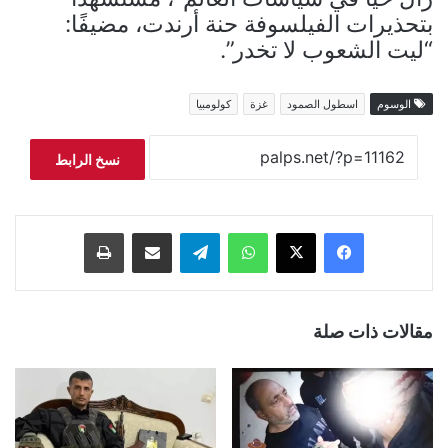
بتحذيرات الفيلسوفة حنة أرندت، مضيفًا:
“ليت الشعوب لا تخدر”.
الوسوم
اسطول الصمود
غزة
كولومبيا
نسخ الرابط
فيسبوك
‫X
واتساب
تيلقرام
مشاركة عبر البريد
طباعة
مقالات ذات صلة