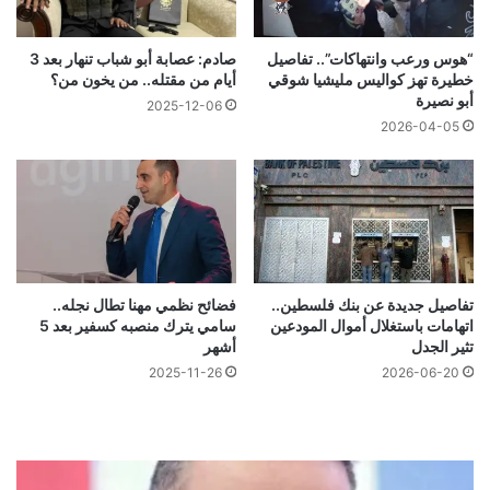
“هوس ورعب وانتهاكات”.. تفاصيل
صادم: عصابة أبو شباب تنهار بعد 3
خطيرة تهز كواليس مليشيا شوقي
أيام من مقتله.. من يخون من؟
أبو نصيرة
2025-12-06
2026-04-05
تفاصيل جديدة عن بنك فلسطين..
فضائح نظمي مهنا تطال نجله..
اتهامات باستغلال أموال المودعين
سامي يترك منصبه كسفير بعد 5
تثير الجدل
أشهر
2025-11-26
2026-06-20