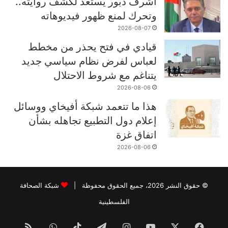
أشرف دبور يستعد لكشف روايته..
وتحرك لمنع ظهور فيديوهاته
2026-08-07
قيادي في فتح يحذر من مخطط
لعباس لفرض نظام سياسي جديد
يتناغم مع شروط الاحتلال
2026-08-06
هذا ما تتعمد شبكة أفيخاي ووسائل
إعلام دول التطبيع تجاهله بشأن
اتفاق غزة
2026-08-06
© حقوق النشر 2026، جميع الحقوق محفوظة |
شبكة الصحافة
الفلسطينية
فيسبوك
‫X
‫YouTube
انستقرام
تيلقرام
‫TikTok
واتساب
ملخص