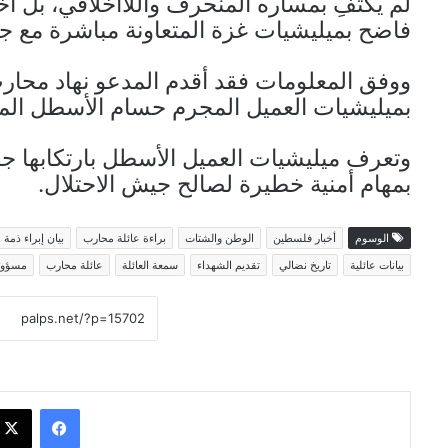
لم يكتفِ بمساره المنحرف واللاأخلاقي، بل اخت
فاضح بميليشيات غزة المتعاونة مباشرة مع جي
ووفق المعلومات فقد أقدم المدعو نهاد محار
بميليشيات العميل المجرم حسام الأسطل الم
وتعرف ميليشيات العميل الأسطل بارتكابها ج
بمهام أمنية خطيرة لصالح جيش الاحتلال.
الوسوم
أخبار فلسطين
الوطن والشتات
براءة عائلة محارب
بيان إبراء ذمة
بيانات عائلية
تاريخ نضالي
تقديم الشهداء
سمعة العائلة
عائلة محارب
مسؤول
فيسبوك