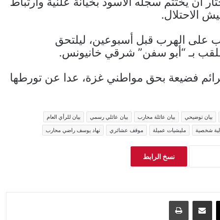
ار أن يختتم سجله الأسود بخيانة علنية وارتباط
ش الاحتلال.
ب على الهرب قبل أسبوعين، ليلتحق
لقب بـ “أبو سفن” شرقي خانيونس.
رائم فضيعة بحق مواطني غزة، عدا عن تورطها
بيان توضيحي
بيان عائلة محارب
بيان عائلي رسمي
بيان للرأي العام
ية شخصية
مليشيات عميلة
موقف عشائري
نهاد يوسف راضي محارب
نسخ الرابط
‫X
مشاركة عبر البريد
طباعة