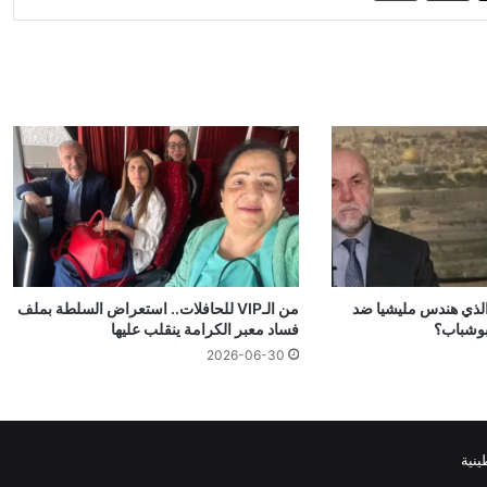
الذي هندس مليشيا ضد
من الـVIP للحافلات.. استعراض السلطة بملف
بوشباب؟
فساد معبر الكرامة ينقلب عليها
2026-06-30
نية