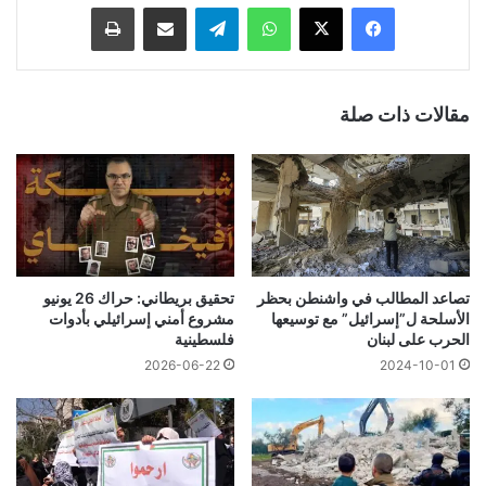
فيسبوك
‫X
واتساب
تيلقرام
مشاركة عبر البريد
طباعة
مقالات ذات صلة
تصاعد المطالب في واشنطن بحظر
تحقيق بريطاني: حراك 26 يونيو
الأسلحة ل”إسرائيل” مع توسيعها
مشروع أمني إسرائيلي بأدوات
الحرب على لبنان
فلسطينية
2026-06-22
2024-10-01