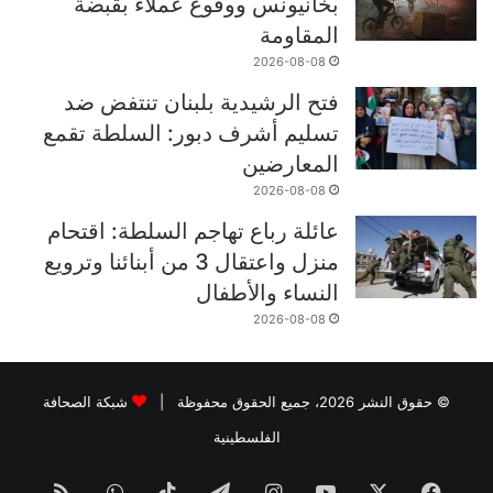
بخانيونس ووقوع عملاء بقبضة
المقاومة
2026-08-08
فتح الرشيدية بلبنان تنتفض ضد
تسليم أشرف دبور: السلطة تقمع
المعارضين
2026-08-08
عائلة رباع تهاجم السلطة: اقتحام
منزل واعتقال 3 من أبنائنا وترويع
النساء والأطفال
2026-08-08
© حقوق النشر 2026، جميع الحقوق محفوظة |
شبكة الصحافة
الفلسطينية
فيسبوك
‫X
‫YouTube
انستقرام
تيلقرام
‫TikTok
واتساب
ملخص