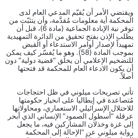
ويقتضي الأمر أن يُقيّم المدعي العام لدى
المحكمة أية معلومات مُقدَّمة، وأن يتثبّت من
توفر نية الإبادة الجماعية (مادة 6)، قبل أن
يطلب الإذن بفتح تحقيق من الدائرة التمهيدية
تمهيداً لإصدار أوامر الاستدعاء أو القبض
بموجب المادة (58). وهو ما يُفسّر كيف يمكن
للتضخيم الإعلامي أن يخلق “قضية دولية” دون
أن يكون الادعاء العام للمحكمة قد فتحتها
أصلاً.
تأتي تصريحات ميلوني في ظل احتجاجات
مُتصاعدة في إيطاليا على انحياز حكومتها
للاحتلال الإسرائيلي الاستعماري، ومحاولاتها
عرقلة “أسطول الصمود” الإنساني الذي أبحر
إلى غزة وخذلان المشاركين فيه، ما يجعل
رواية ميلوني عن “الإحالة إلى المحكمة