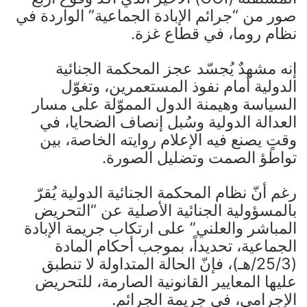
صور من “جرائم الإبادة الجماعية” الواردة في
نظام روما، في قطاع غزة.
إنه مشهدٌ يُجسّد عجز المحكمة الجنائية
الدولية أمام نفوذ المستعمرين، وتغوّل
السياسة وهيمنة الدول المموّلة على مسار
العدالة الدولية وسُبل إنصاف الضحايا، في
وقتٍ يصنع فيه الإعلام روايته الخاصة، بين
تواطؤ الصمت وتضليل الصورة.
رغم أنّ نظام المحكمة الجنائية الدولية يُقرّ
بالمسؤولية الجنائية الأصلية عن “التحريض
المباشر والعلني” على ارتكاب جريمة الإبادة
الجماعية، تحديداً، بموجب أحكام المادة
(25/3/هـ)، فإنّ الحالة المتداولة لا تنطبق
عليها المعايير القانونية الصارمة، للتحريض
الإجرامي، في جريمة الجرائم.