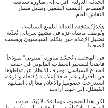
الجنائية الدولية” أقرب إلى مناورة سياسية
لامتصاص الغضب الشعبي وتبديل مسار
النقاش العام.
هكذا تُستَخدم العدالة لتلميع السياسة،
وتُوظَّف مأساة غزة في مشهدٍ سريالي يُغذّيه
تضليل الإعلام حين يتكلم السياسيون ويصمت
الضحايا.
في المحصلة، تُجسّد مناورة “ميلوني” نموذجاً
فاضحاً لتسخير الخطاب القانوني في خدمة
الخداع السياسي، وحرف الأنظار عن تواطؤها
في العدوان عبر ضجة إعلامية مُفتعلة وفارغة،
استدرجت خصومها والإعلام معاً إلى المشهد
المُضلل، إلى حيث أرادت.
لكن هذا الضجيج، مهما علا، لا يُبدّد صوت
الضحايا، ولا يُطفئ نور الحقيقة التي تشهد بها