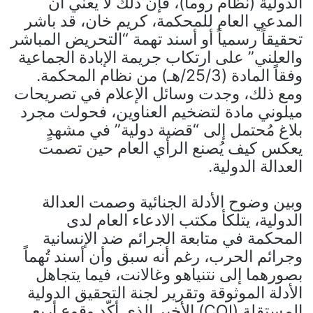
الدولية (نظام روما)، فإنّ ذلك لا يعني أنّ
المدعي العام للمحكمة، كريم خان، قد باشر
تحقيقاً رسمياً أو أسند تهمة “التحريض المباشر
والعلني” على ارتكاب جريمة الإبادة الجماعية
وفقاً المادة (25/3/هـ) من نظام المحكمة.
ومع ذلك، وجدت وسائل الإعلام في تصريحات
ميلوني مادة لتضخيم العناوين، فحولت مجرد
بلاغ مُحتمل إلى “قضية دولية” في مشهدٍ
يعكس كيف يُصنع الرأي العام حين تصمت
العدالة الدولية.
وبين وضوح الأدلة الجنائية وصمت العدالة
الدولية، يتلكأ مكتب الادعاء العام لدى
المحكمة في متابعة الجرائم ضد الإنسانية
وجرائم الحرب، رغم أنه سبق وأن أسند تُهماً
بصورهما إلى نتنياهو وغالانت، فيما يتجاهل
الأدلة الموثوقة وتقرير لجنة التحقيق الدولية
المستقلة (COI) الأخير الذي أكّد وقوع أربع