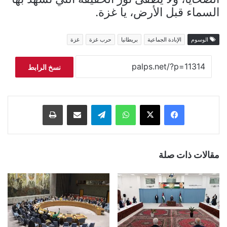
السماء قبل الأرض، يا غزة.
الوسوم
الإبادة الجماعية
بريطانيا
حرب غزة
غزة
نسخ الرابط
فيسبوك
‫X
واتساب
تيلقرام
مشاركة عبر البريد
طباعة
مقالات ذات صلة