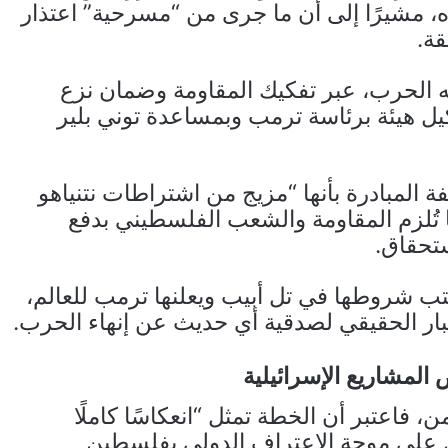
يذه، مشيرًا إلى أن ما جرى من “مسرحية” اعتذار
قة.
 الحرب، عبر تفكيك المقاومة وضمان نزع
يل هيئة برئاسة ترمب وبمساعدة توني بلير
لمبادرة بأنها “مزيج من اشتراطات نتنياهو
 تُلزم المقاومة والشعب الفلسطيني بدفع
ستحقاق.
ب شروطها في تل أبيب ويعلنها ترمب للعالم،
تبار الحقيقي لصدقية أي حديث عن إنهاء الحرب.
المشاريع الإسرائيلية
 فاعتبر أن الخطة تمثل “انعكاسًا كاملًا
ل على موجة الاعتراف الدولي بفلسطين