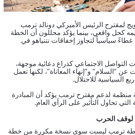
يج لمقترح الرئيس الأميركي دونالد ترمب
ه كحل واقعي، بينما يؤكد محللون أن الخطة
طاءً سياسياً لتجاوز إخفاقات نتنياهو في
 التواصل الاجتماعي كذراع دعائية موجهة،
عن “السلام” و”إنهاء المعاناة”، لكنها تعمل
يع السياسية للاحتلال.
 منظمة لدعم مقترح ترمب يؤكد أن المبادرة
التي تحاول التأثير على الرأي العام.
لوقف الحرب
 خطة ترمب ليست سوى نسخة مكررة من خطة