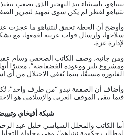
نتنياهو، باستثناء بند التهجير الذي يصعب تنف
نتنياهو لقطر لم يكن سوى تمهيد لتمرير الصف
وأوضح أن الخطة تحقق لنتنياهو ما عجزت عنه
سلاحها، وإرسال قوات عربية لقمعها، مع تشك
لإدارة غزة.
ومن جانبه، وصف الكاتب الصحفي وسام عفيفة ا
ومشروع بلير ووعوده الفضفاضة”، معتبرًا أنها
الفاتورة مسبقًا، بينما تُعفي الاحتلال من أي ا
وأضاف أن الصفقة تبدو “من طرف واحد”، تُكت
فيما يبقى الموقف العربي والإسلامي هو الاخ
شبكة أفيخاي وتبييض 
أما الكاتب والمحلل السياسي خليل عبد الرحمن،
لمطالب حكومة نتنياهو”، وهي محاولة للتحاي