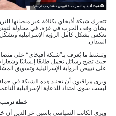
شبكة أفيخاي تتصدر حملة لتبييض خطة ترمب في غزة
تتحرك شبكة أفيخاي بكثافة عبر منصاتها للترو
بشأن وقف الحرب في غزة، في محاولة لتقديم
تعكس بشكل كامل الرؤية الإسرائيلية وتشكّل غ
الميدان.
وتنشط ما يُعرف بـ”شبكة أفيخاي” على منصات
حيث تضخ رسائل تحمل طابعًا إنسانيًا وشعارات 
على تبييض الرواية الإسرائيلية وتسويق المشار
ويرى مراقبون أن تجنيد هذه الشبكة في حملة
ليست سوى امتداد للدعاية الإسرائيلية الناعمة 
خطة ترمب 
ويرى الكاتب السياسي ياسين عز الدين أن