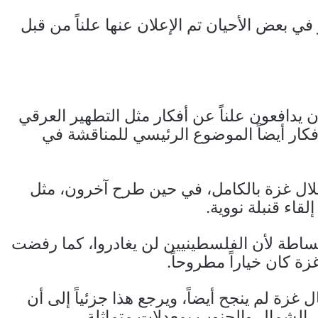
 بعض الأحيان تم الإعلان عنها علناً من قبل
 يدافعون علناً عن أفكار مثل التطهير العرقي
فكار أيضاً الموضوع الرئيسي للمناقشة في
لال غزة بالكامل، في حين طرح آخرون، مثل
قاء قنبلة نووية.
بساطة لأن الفلسطينيين لن يغادروا، كما رفضت
ة كان خياراً مطروحاً.
غزة لم ينجح أيضاً، ويرجع هذا جزئياً إلى أن
 الشمال والجنوب بمعدلات متماثلة.