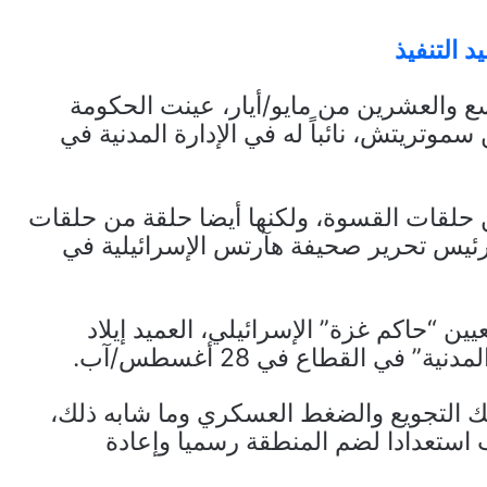
 التنفيذ
اسع والعشرين من مايو/أيار، عينت الحكومة
موتريتش، نائباً له في الإدارة المدنية في
حلقات القسوة، ولكنها أيضا حلقة من حلقات
ئيس تحرير صحيفة هآرتس الإسرائيلية في
ين “حاكم غزة” الإسرائيلي، العميد إيلاد
 في القطاع في 28 أغسطس/آب.
ك التجويع والضغط العسكري وما شابه ذلك،
 استعدادا لضم المنطقة رسميا وإعادة