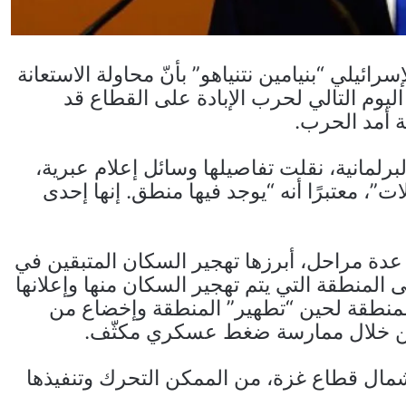
ئيلي “بنيامين نتنياهو” بأنّ محاولة الاستعانة
وم التالي لحرب الإبادة على القطاع قد
ة أمد الحرب.
رلمانية، نقلت تفاصيلها وسائل إعلام عبرية،
، معتبرًا أنه “يوجد فيها منطق. إنها إحدى
دة مراحل، أبرزها تهجير السكان المتبقين في
منطقة التي يتم تهجير السكان منها وإعلانها
لمنطقة لحين “تطهير” المنطقة وإخضاع من
 من خلال ممارسة ضغط عسكري مكثّف.
شمال قطاع غزة، من الممكن التحرك وتنفيذها