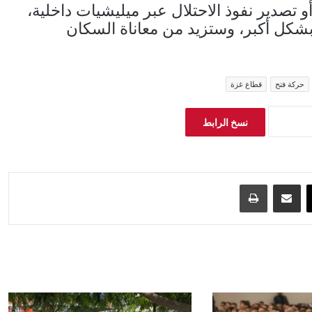
و تصدير نفوذ الاحتلال عبر ميليشيات داخلية،
شكل أكبر، وستزيد من معاناة السكان
حركة فتح
قطاع غزة
نسخ الرابط
‫X
مشاركة عبر البريد
طباعة