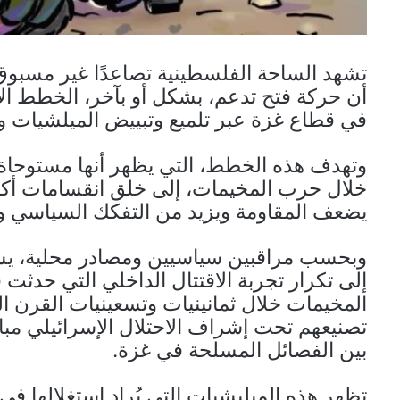
تشهد الساحة الفلسطينية تصاعدًا غير مسبوق
أن حركة فتح تدعم، بشكل أو بآخر، الخطط الإسر
في قطاع غزة عبر تلميع وتبييض الميلشيات وا
وتهدف هذه الخطط، التي يظهر أنها مستوحاة م
خلال حرب المخيمات، إلى خلق انقسامات أكب
يضعف المقاومة ويزيد من التفكك السياسي وا
وبحسب مراقبين سياسيين ومصادر محلية، يسعى 
إلى تكرار تجربة الاقتتال الداخلي التي حدثت
المخيمات خلال ثمانينيات وتسعينيات القرن 
تصنيعهم تحت إشراف الاحتلال الإسرائيلي مبا
بين الفصائل المسلحة في غزة.
تظهر هذه الميليشيات التي يُراد استغلالها ف