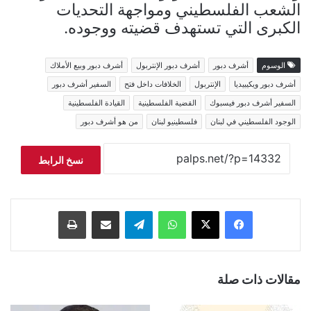
الشعب الفلسطيني ومواجهة التحديات
الكبرى التي تستهدف قضيته ووجوده.
الوسوم
أشرف دبور
أشرف دبور الإنتربول
أشرف دبور وبيع الأملاك
أشرف دبور ويكيبيديا
الإنتربول
الخلافات داخل فتح
السفير أشرف دبور
السفير أشرف دبور فيسبوك
القضية الفلسطينية
القيادة الفلسطينية
الوجود الفلسطيني في لبنان
فلسطينيو لبنان
من هو أشرف دبور
نسخ الرابط
فيسبوك
‫X
واتساب
تيلقرام
مشاركة عبر البريد
طباعة
مقالات ذات صلة