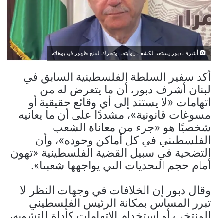
أشرف دبور يستعد لكشف روايته.. وتحرك لمنع ظهور فيديوهاته
أكد سفير السلطة الفلسطينية السابق في
لبنان أشرف دبور، أن ما يتعرض له من
اتهامات «لا يستند إلى أي وقائع حقيقية أو
مسوغات قانونية»، مشددًا على أن ما يعانيه
شخصيًا هو «جزء من معاناة الشعب
الفلسطيني في كل أماكن وجوده»، وأن
التضحية في سبيل القضية الفلسطينية «تهون
أمام حجم التحديات التي يواجهها شعبنا».
وقال دبور إن الخلافات في وجهات النظر لا
تبرر المساس بمكانة الرئيس الفلسطيني
المنتخب أو استخدام الاتهامات كأداة للتشويه،