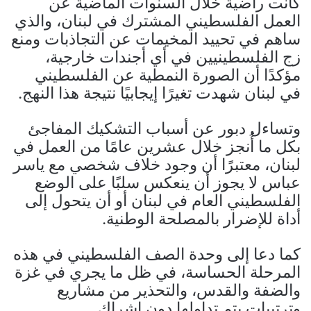
كانت راضية خلال السنوات الماضية عن
العمل الفلسطيني المشترك في لبنان، والذي
ساهم في تحييد المخيمات عن التجاذبات ومنع
زج الفلسطينيين في أي أجندات خارجية،
مؤكدًا أن الصورة النمطية عن الفلسطيني
في لبنان شهدت تغيرًا إيجابيًا نتيجة هذا النهج.
وتساءل دبور عن أسباب التشكيك المفاجئ
بكل ما أُنجز خلال عشرين عامًا من العمل في
لبنان، معتبرًا أن وجود خلاف شخصي مع ياسر
عباس لا يجوز أن ينعكس سلبًا على الوضع
الفلسطيني العام في لبنان أو أن يتحول إلى
أداة للإضرار بالمصلحة الوطنية.
كما دعا إلى وحدة الصف الفلسطيني في هذه
المرحلة الحساسة، في ظل ما يجري في غزة
والضفة والقدس، والتحذير من مشاريع
وترتيبات يتم تداولها دون إشراك