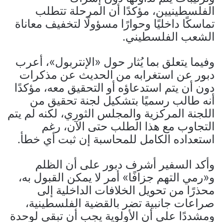
الفلسطينيين، مؤكدًا أن المرحلة تتطلب
تماسكًا داخليًا وحوارًا مسؤولًا لتخفيف معاناة
الشعب الفلسطيني.
وفيما يتعلق بما يُثار حول «الإنتربول»، أعرب
دبور عن استغرابه من الحديث عن مذكرات
دون أن يتم استدعاؤه أو التحقيق معه، مؤكدًا
أنه طالب رسميًا بتشكيل لجنة تحقيق من
اللجنة المركزية والمجلس الثوري، لكنه لم يتم
التجاوب مع هذا الطلب حتى الآن، رغم
استعداده الكامل للمحاسبة إن ثبت أي خطأ.
وأكد السفير أشرف دبور على أن الظلم
و«رمي التهم جزافًا» أمر لا يمكن القبول به،
محذرًا من تحويل الخلافات الداخلية إلى
صراعات جانبية تضر بالقضية الفلسطينية،
ومشددًا على أن الأولوية يجب أن تبقى لوحدة