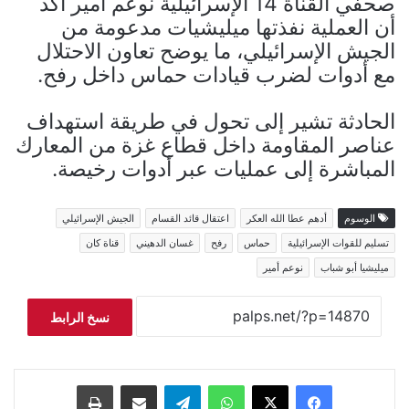
صحفي القناة 14 الإسرائيلية نوعم أمير أكد
أن العملية نفذتها ميليشيات مدعومة من
الجيش الإسرائيلي، ما يوضح تعاون الاحتلال
مع أدوات لضرب قيادات حماس داخل رفح.
الحادثة تشير إلى تحول في طريقة استهداف
عناصر المقاومة داخل قطاع غزة من المعارك
المباشرة إلى عمليات عبر أدوات رخيصة.
الوسوم
أدهم عطا الله العكر
اعتقال قائد القسام
الجيش الإسرائيلي
تسليم للقوات الإسرائيلية
حماس
رفح
غسان الدهيني
قناة كان
ميليشيا أبو شباب
نوعم أمير
نسخ الرابط
فيسبوك
‫X
واتساب
تيلقرام
مشاركة عبر البريد
طباعة