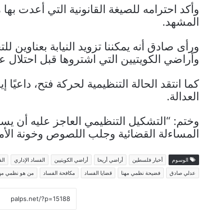
وأكد احترامه للصيغة القانونية التي أعدت بها
المشهد.
ورأى صادق أنه يمكننا تزويد النيابة بعناوين 
وأراضي الكويتيين التي اشتروها قبل احتلال عام 1967، إضافة إلى قضايا أخرى لم تفتح 
كما انتقد الحالة التنظيمية لحركة فتح، داعيًا 
العدالة.
وختم: “التشكيل التنظيمي العاجز عليه أن يس
المساءلة القضائية وجلب اللصوص وخونة الأمان
الوسوم
أخبار فلسطين
أراضي أريحا
أراضي الكويتيين
الفساد الإداري
الف
عدلي صادق
فضيحة نظمي مهنا
قضايا الفساد
مكافحة الفساد
من هو نظمي مهن