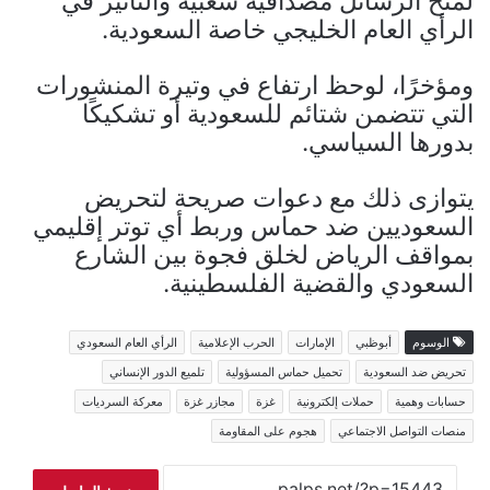
لمنح الرسائل مصداقية شعبية والتأثير في
الرأي العام الخليجي خاصة السعودية.
ومؤخرًا، لوحظ ارتفاع في وتيرة المنشورات
التي تتضمن شتائم للسعودية أو تشكيكًا
بدورها السياسي.
يتوازى ذلك مع دعوات صريحة لتحريض
السعوديين ضد حماس وربط أي توتر إقليمي
بمواقف الرياض لخلق فجوة بين الشارع
السعودي والقضية الفلسطينية.
الوسوم
أبوظبي
الإمارات
الحرب الإعلامية
الرأي العام السعودي
تحريض ضد السعودية
تحميل حماس المسؤولية
تلميع الدور الإنساني
حسابات وهمية
حملات إلكترونية
غزة
مجازر غزة
معركة السرديات
منصات التواصل الاجتماعي
هجوم على المقاومة