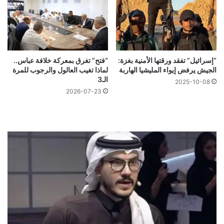
“إسرائيل” تفقد ورقتها الأمنية بغزة:
“فتح” تغرق بمعركة خلافة عباس..
الجيش يرفض إيواء المليشيا الهاربة
لماذا تغيب العالول والرجوب للمرة
الـ3
2025-10-08
2026-07-23