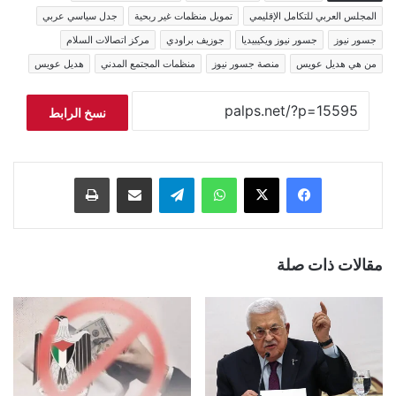
المجلس العربي للتكامل الإقليمي
تمويل منظمات غير ربحية
جدل سياسي عربي
جسور نيوز
جسور نيوز ويكيبيديا
جوزيف براودي
مركز اتصالات السلام
من هي هديل عويس
منصة جسور نيوز
منظمات المجتمع المدني
هديل عويس
نسخ الرابط
فيسبوك
‫X
واتساب
تيلقرام
مشاركة عبر البريد
طباعة
مقالات ذات صلة