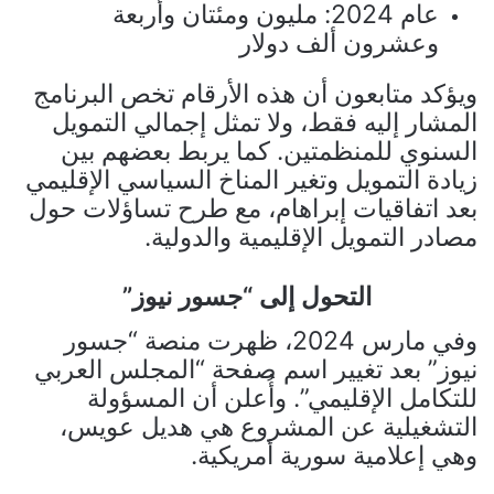
عام 2024: مليون ومئتان وأربعة
وعشرون ألف دولار
ويؤكد متابعون أن هذه الأرقام تخص البرنامج
المشار إليه فقط، ولا تمثل إجمالي التمويل
السنوي للمنظمتين. كما يربط بعضهم بين
زيادة التمويل وتغير المناخ السياسي الإقليمي
بعد اتفاقيات إبراهام، مع طرح تساؤلات حول
مصادر التمويل الإقليمية والدولية.
التحول إلى “جسور نيوز”
وفي مارس 2024، ظهرت منصة “جسور
نيوز” بعد تغيير اسم صفحة “المجلس العربي
للتكامل الإقليمي”. وأُعلن أن المسؤولة
التشغيلية عن المشروع هي
هديل عويس
،
وهي إعلامية سورية أمريكية.