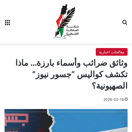
بحث عن
الق
معالجات اخبارية
وثائق ضرائب وأسماء بارزة… ماذا
تكشف كواليس “جسور نيوز”
الصهيونية؟
2026-02-19