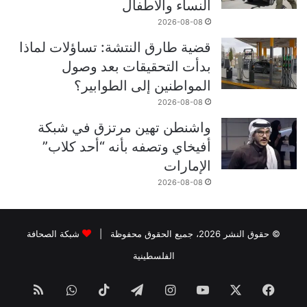
النساء والأطفال
2026-08-08
قضية طارق النتشة: تساؤلات لماذا
بدأت التحقيقات بعد وصول
المواطنين إلى الطوابير؟
2026-08-08
واشنطن تهين مرتزق في شبكة
أفيخاي وتصفه بأنه “أحد كلاب”
الإمارات
2026-08-08
© حقوق النشر 2026، جميع الحقوق محفوظة |
شبكة الصحافة
الفلسطينية
فيسبوك
‫X
‫YouTube
انستقرام
تيلقرام
‫TikTok
واتساب
ملخص