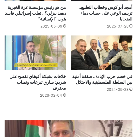
أمجد أبو كوش وخطاب التطبيع..
من هو رئيس مؤسسة غزة الخيرية
تزييف الوعي على حساب دماء
ديفيد بيزلي؟.. ثعلب إسرائيلي فاسد
الضحايا
بثوب “الإنسانية”
2025-05-09
2025-07-28
في خضم حرب الإبادة.. صفقة أمنية
خلافات بشبكة أفيخاي تفضح علي
بين السلطة الفلسطينية والاحتلال
شريم: سارق تبرعات ونصاب
محترف
2024-09-28
2026-02-04