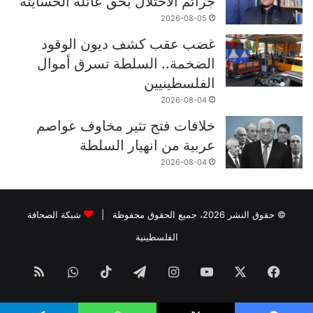
جرائم الاحتلال بحق عائلة الحساينة
2026-08-05
غضب عقب كشف ديون الوقود
الضخمة.. السلطة تسرق أموال
الفلسطينيين
2026-08-04
خلافات فتح تثير مخاوف عواصم
عربية من انهيار السلطة
2026-08-04
© حقوق النشر 2026، جميع الحقوق محفوظة |
شبكة الصحافة
الفلسطينية
فيسبوك
‫X
‫YouTube
انستقرام
تيلقرام
‫TikTok
واتساب
ملخص
الموقع