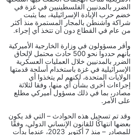
الضرر بالمدنيين الفلسطينيين في غزة في
خضم حرب الإبادة الإسرائيلية، بما يثبت
شراكة واشنطن بالمجار المستمرة منذ أكثر
من عام في القطاع دون أن تتخذ أي إجراء.
وأقر مسؤولون في وزارة الخارجية الأميركية
بأنهم حددوا نحو 500 حادث محتمل لإلحاق
الضرر بالمدنيين خلال العمليات العسكرية
الإسرائيلية في غزة باستخدام أسلحة قدمتها
الولايات المتحدة، لكنهم لم يتخذوا أي
إجراءات أخرى بشأن أي منها، وفقا لثلاثة
مصادر، بما في ذلك مسؤول أميركي مطلع
على الأمر.
وقد تم تسجيل هذه الحوادث – التي قد يكون
بعضها انتهاكًا للقانون الإنساني الدولي، وفقًا
للمصادر – منذ 7 أكتوبر 2023، عندما بدأت