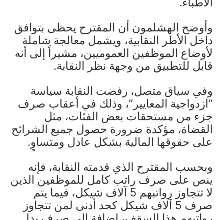
الأطباء.
وأوضح الهشلمون أن المقترح يحظى بتوافق
داخل الأطر النقابية، ويشمل معالجة شاملة
لأوضاع الموظفين العموميين، مشيراً إلى أنه
قابل للتطبيق من وجهة نظر النقابة.
وفي سياق متصل، رفضت النقابة سياسة
“ازدواجية المعايير”، وذلك في أعقاب صرف
جزء من مستحقات بعض الفئات، مثل
القضاة، مؤكدة ضرورة حصول جميع الشرائح
على حقوقها المالية بشكل عادل ومتساوٍ.
وبحسب المقترح الذي قدمته النقابة، فإنه
ينص على صرف راتب كامل للموظفين الذين
لا تتجاوز رواتبهم 5 آلاف شيكل، فيما يتم
صرف 5 آلاف شيكل كحد أدنى لمن تتجاوز
رواتبهم هذا السقف، إضافة إلى صرف بدل