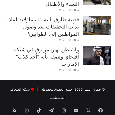
النساء والأطفال
2026-08-08
قضية طارق النتشة: تساؤلات لماذا
بدأت التحقيقات بعد وصول
المواطنين إلى الطوابير؟
2026-08-08
واشنطن تهين مرتزق في شبكة
أفيخاي وتصفه بأنه “أحد كلاب”
الإمارات
2026-08-08
© حقوق النشر 2026، جميع الحقوق محفوظة |
شبكة الصحافة
الفلسطينية
فيسبوك
‫X
‫YouTube
انستقرام
تيلقرام
‫TikTok
واتساب
ملخص