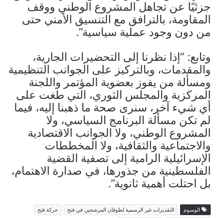
جزئيًا عن تجاهل المشروع الوطني ووقف
المقاومة، بالترافق مع التنسيق الأمني حتى
من دون وجود عملية سياسية”.
وتابع: “إذا نظرنا إلى التحضيرات الجارية،
والمقدمات، وبالتركيز على الجوانب التنظيمية
ومسألة من يفوز بعضوية المؤتمر واللجنة
المركزية والمجلس الثوري، التي طغت على
أي شيء آخر، سنرى صحة ما ذهبنا إليه، فيما
لم تكن مسألة البرنامج السياسي، ولا
المشروع الوطني، ولا الجوانب الاقتصادية
والاجتماعية والثقافية، ولا المخططات
الإسرائيلية الرامية إلى تصفية القضية
الفلسطينية من جذورها، في صدارة الاهتمام،
بل احتلت أهمية ثانوية”.
الوسوم
التقديرات غير الرسمية لطوفان المرشحين في فتح
حركة فتح