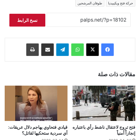
حركة فتح ويكيبيديا
طوفان المرشحين
نسخ الرابط
فيسبوك
‫X
واتساب
تيلقرام
مشاركة عبر البريد
طباعة
مقالات ذات صلة
فتح تروج لاعتقال ناشط رأي باعتباره
قيادي فتحاوي يهاجم دلال عريقات:
إنجازاً أمنياً
أي سردية ستحكيها لقاتل؟