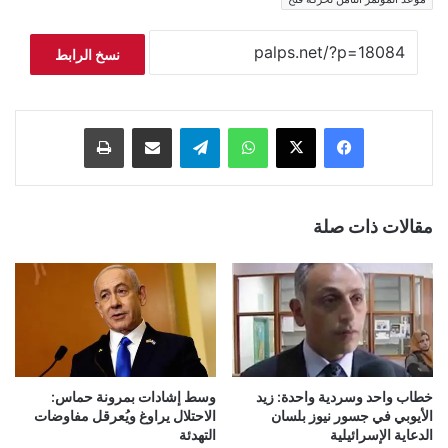
نسخ الرابط
فيسبوك
‫X
واتساب
تيلقرام
مشاركة عبر البريد
طباعة
مقالات ذات صلة
خطاب واحد وسردية واحدة: زيد
وسط إشادات بمرونة حماس:
الأيوبي في جسور نيوز بلسان
الاحتلال يراوغ ويُعرقل مفاوضات
الدعاية الإسرائيلية
التهدئة