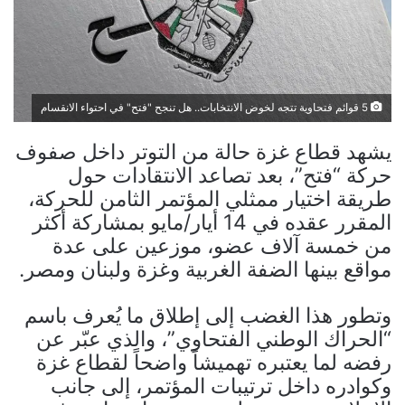
5 قوائم فتحاوية تتجه لخوض الانتخابات.. هل تنجح "فتح" في احتواء الانقسام
يشهد قطاع غزة حالة من التوتر داخل صفوف
حركة “فتح”، بعد تصاعد الانتقادات حول
طريقة اختيار ممثلي المؤتمر الثامن للحركة،
المقرر عقده في 14 أيار/مايو بمشاركة أكثر
من خمسة آلاف عضو، موزعين على عدة
مواقع بينها الضفة الغربية وغزة ولبنان ومصر.
وتطور هذا الغضب إلى إطلاق ما يُعرف باسم
“الحراك الوطني الفتحاوي”، والذي عبّر عن
رفضه لما يعتبره تهميشاً واضحاً لقطاع غزة
وكوادره داخل ترتيبات المؤتمر، إلى جانب