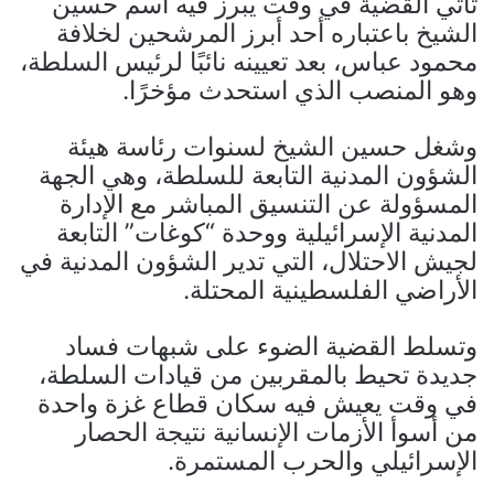
تأتي القضية في وقت يبرز فيه اسم حسين
الشيخ باعتباره أحد أبرز المرشحين لخلافة
محمود عباس، بعد تعيينه نائبًا لرئيس السلطة،
وهو المنصب الذي استحدث مؤخرًا.
وشغل حسين الشيخ لسنوات رئاسة هيئة
الشؤون المدنية التابعة للسلطة، وهي الجهة
المسؤولة عن التنسيق المباشر مع الإدارة
المدنية الإسرائيلية ووحدة “كوغات” التابعة
لجيش الاحتلال، التي تدير الشؤون المدنية في
الأراضي الفلسطينية المحتلة.
وتسلط القضية الضوء على شبهات فساد
جديدة تحيط بالمقربين من قيادات السلطة،
في وقت يعيش فيه سكان قطاع غزة واحدة
من أسوأ الأزمات الإنسانية نتيجة الحصار
الإسرائيلي والحرب المستمرة.