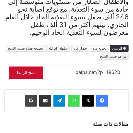
والأطفال الصغار من مستويات متوسطة إلى
حادة من سوء التغذية، مع توقع إصابة نحو
246 ألف طفل بسوء التغذية الحاد خلال العام
الجاري، بينهم أكثر من 31 ألف طفل
معرضون لسوء التغذية الحاد الوخيم.
الوسوم
تجويع غزة
حصار غزة
سلطة رام الله
فضيحة فساد حسين الشيخ
من هو حسين الشيخ
نسخ الرابط
فيسبوك
‫X
واتساب
تيلقرام
مشاركة عبر البريد
طباعة
مقالات ذات صلة