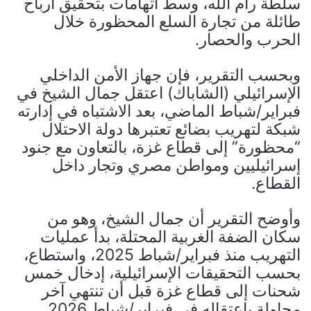
سلطة رام الله، وسط اتهامات بتحقيق أرباح
طائلة من تجارة السلع المحظورة خلال
الحرب والحصار.
وبحسب التقرير، فإن جهاز الأمن الداخلي
الإسرائيلي (الشاباك) اعتقل جمال الشيخ في
فبراير/شباط الماضي، بعد الاشتباه في إدارته
شبكة لتهريب بضائع تعتبرها دولة الاحتلال
“محظورة” إلى قطاع غزة، بالتعاون مع جنود
إسرائيليين ومواطن مصري وتجار داخل
القطاع.
وأوضح التقرير أن جمال الشيخ، وهو من
سكان الضفة الغربية المحتلة، بدأ عمليات
التهريب منذ فبراير/شباط 2025، واستطاع،
بحسب التحقيقات الإسرائيلية، إدخال خمس
شحنات إلى قطاع غزة قبل أن تنتهي آخر
محاولة باعتقاله في فبراير/شباط 2026.