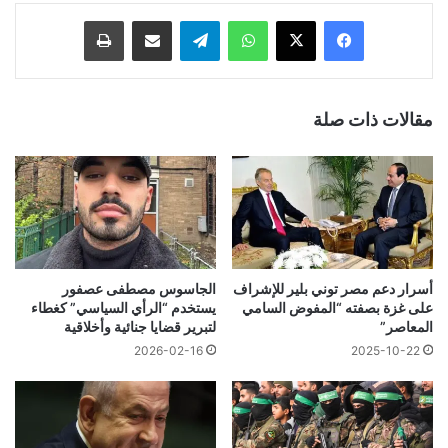
فيسبوك
‫X
واتساب
تيلقرام
مشاركة عبر البريد
طباعة
مقالات ذات صلة
أسرار دعم مصر توني بلير للإشراف
الجاسوس مصطفى عصفور
على غزة بصفته “المفوض السامي
يستخدم “الرأي السياسي” كغطاء
المعاصر”
لتبرير قضايا جنائية وأخلاقية
2026-02-16
2025-10-22