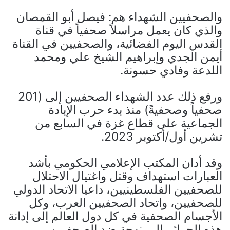
والصحفيين الشهداء هم: فيصل أبو القمصان
والذي كان يعمل مراسلاً صحفياً في قناة
القدس اليوم الفضائية، والصحفيين في القناة
أيمن الجدي وإبراهيم الشيخ علي ومحمد
اللدعة وفادي حسونة.
ورفع ذلك عدد الشهداء الصحفيين إلى (201
صحفياً وصحفيةً) منذ بدء حرب الإبادة
الجماعية على قطاع غزة في السابع من
تشرين أول/أكتوبر 2023.
وقد أدان المكتب الإعلامي الحكومي بأشد
العبارات استهداف وقتل واغتيال الاحتلال
للصحفيين الفلسطينيين، داعيا الاتحاد الدولي
للصحفيين، واتحاد الصحفيين العرب، وكل
الأجسام الصحفية في كل دول العالم إلى إدانة
هذه الجرائم الممنهجة ضد الصحفيين.