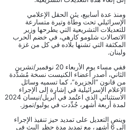
ومنذ عدة أسابيع، يئن الحقل الإعلامي
الإسرائيلي تحت وطأة وتيرة متسارعة
للتعديلات التشريعية التي يطرحها وزير
الاتصالات شلومو كارهي، في خضم الحرب
المكثفة التي تشنها بلاده في كل من غزة
ولبنان.
ففي مساء يوم الأربعاء 20 نوفمبر/تشرين
الثاني، أصدر أعضاء الكنيست نسخة مُشدَّدة
من قانون “الجزيرة”، كما تسميه وسائل
الإعلام الإسرائيلية في إشارة إلى الإجراء
الاستثنائي الذي اعتُمد في أبريل/نيسان 2024
لمدة أربعة أشهر، جُدِّدت في يوليو/تموز.
وينص التعديل على تمديد حيز تنفيذ الإجراء
إلى 6 أشهر، مع تمديد مدة حظر البث في