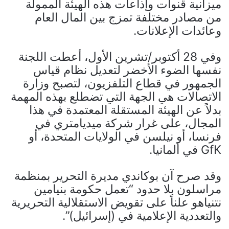
ميزانية قنوات وإذاعات هذه الهيئة الممولة
من مصادر مختلفة تمزج بين المال العام
وعائدات الإعلانات.
وفي 28 أكتوبر/تشرين الأول، أعطت اللجنة
نفسها الضوء الأخضر لتعديل نظام قياس
الجمهور في قطاع التلفزيون، لتصبح وزارة
الاتصالات هي الجهة التي تضطلع بهذه المهمة
بدلاً عن الهيئة المستقلة المعتمدة في هذا
المجال، على غرار شركة ميديامتري في
فرنسا، أو نيلسن في الولايات المتحدة، أو
GfK في ألمانيا.
وقد صرح آن بوكاندي مديرة التحرير بمنظمة
مراسلون بلا حدود “تعمل حكومة بنيامين
نتنياهو علناً على تقويض الاستقلالية التحريرية
والتعددية الإعلامية في (إسرائيل)”.