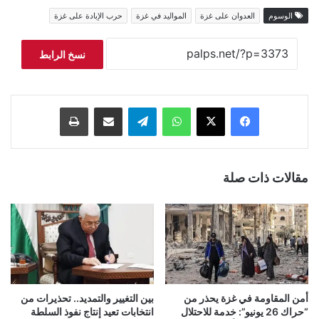
الوسوم
العدوان على غزة
المواليد في غزة
حرب الإبادة على غزة
نسخ الرابط
فيسبوك
‫X
واتساب
تيلقرام
مشاركة عبر البريد
طباعة
مقالات ذات صلة
أمن المقاومة في غزة يحذر من
بين التغيير والتمديد.. تحذيرات من
“حراك 26 يونيو”: خدمة للاحتلال
انتخابات تعيد إنتاج نفوذ السلطة