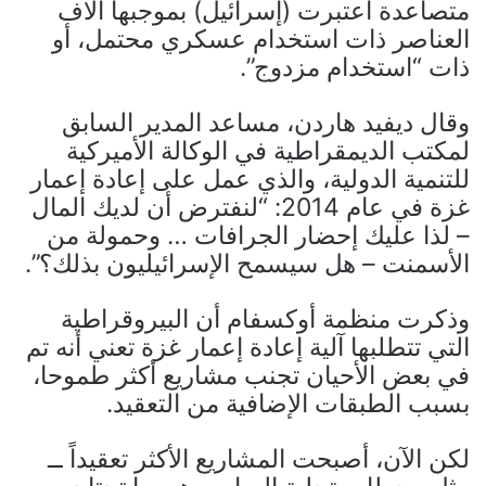
متصاعدة اعتبرت (إسرائيل) بموجبها آلاف
العناصر ذات استخدام عسكري محتمل، أو
ذات “استخدام مزدوج”.
وقال ديفيد هاردن، مساعد المدير السابق
لمكتب الديمقراطية في الوكالة الأميركية
للتنمية الدولية، والذي عمل على إعادة إعمار
غزة في عام 2014: “لنفترض أن لديك المال
– لذا عليك إحضار الجرافات … وحمولة من
الأسمنت – هل سيسمح الإسرائيليون بذلك؟”.
وذكرت منظمة أوكسفام أن البيروقراطية
التي تتطلبها آلية إعادة إعمار غزة تعني أنه تم
في بعض الأحيان تجنب مشاريع أكثر طموحا،
بسبب الطبقات الإضافية من التعقيد.
لكن الآن، أصبحت المشاريع الأكثر تعقيداً ــ