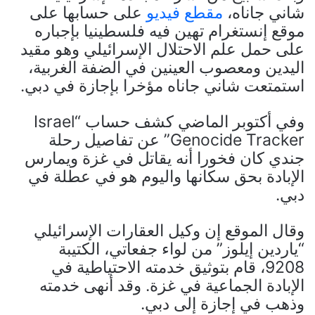
شاني جاناه،
مقطع فيديو
على حسابها على
موقع إنستغرام تهين فيه فلسطينيا بإجباره
على حمل علم الاحتلال الإسرائيلي وهو مقيد
اليدين ومعصوب العينين في الضفة الغربية،
استمتعت شاني جاناه مؤخرا بإجازة في دبي.
وفي أكتوبر الماضي كشف حساب “Israel
Genocide Tracker” عن تفاصيل رحلة
جندي كان فخورا أنه يقاتل في غزة ويمارس
الإبادة بحق سكانها واليوم هو في عطلة في
دبي.
وقال الموقع إن وكيل العقارات الإسرائيلي
“ياردين إيلوز” من لواء جفعاتي، الكتيبة
9208، قام بتوثيق خدمته الاحتياطية في
الإبادة الجماعية في غزة. وقد أنهى خدمته
وذهب في إجازة إلى دبي.