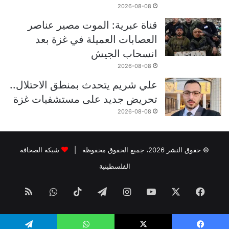
2026-08-08
قناة عبرية: الموت مصير عناصر
العصابات العميلة في غزة بعد
انسحاب الجيش
2026-08-08
علي شريم يتحدث بمنطق الاحتلال..
تحريض جديد على مستشفيات غزة
2026-08-08
© حقوق النشر 2026، جميع الحقوق محفوظة |
شبكة الصحافة
الفلسطينية
فيسبوك
‫X
‫YouTube
انستقرام
تيلقرام
‫TikTok
واتساب
ملخص
الموقع