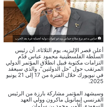
عباس يدعم نزع سلاح حماس ويدعو لقوات دولية لحماية غزة بعد الحرب
أعلن قصر الإليزيه، يوم الثلاثاء، أن رئيس
السلطة الفلسطينية محمود عباس قدّم
التزامات مكتوبة قبيل انطلاق المؤتمر الدولي
المرتقب حول “حل الدولتين”، والذي سيعقد
في نيويورك خلال الفترة من 17 إلى 21 يونيو
2025.
وسيشهد المؤتمر مشاركة بارزة من الرئيس
الفرنسي إيمانويل ماكرون وولي العهد
السعودي الأمير محمد بن سلمان.