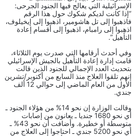
الإسرائيلية التي يعالج فيها الجنود الجرحى:
“إذا كانت لديكم شكوك حول هذا الرقم
فاذهبوا إلى تل هاشومير، اذهبوا إلى إيخيلوف،
اذهبوا إلى رامبام، اذهبوا إلى أقسام إعادة
التأهيل”.
وفي أحدث أرقامها التي صدرت يوم الثلاثاء،
قامت إدارة إعادة التأهيل بالجيش الإسرائيلي
بتحديث العدد الإجمالي للجنود الذين قالت
إنهم تلقوا العلاج منذ السابع من أكتوبر/تشرين
الأول من العام الماضي إلى حوالي 12 ألف
جندي.
وقالت الوزارة إن نحو 14% من هؤلاء الجنود ـ
أي نحو 1680 جنديا ـ يعانون من إصابات
متوسطة أو خطيرة. وأضافت أن نحو 43% ـ
أي نحو 5200 جندي ـ احتاجوا إلى العلاج من