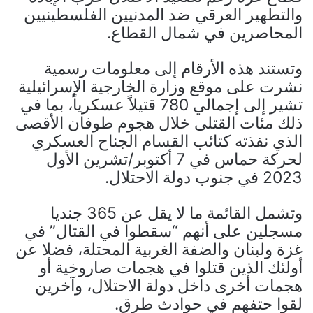
والتطهير العرقي ضد المدنيين الفلسطينيين
المحاصرين في شمال القطاع.
وتستند هذه الأرقام إلى معلومات رسمية
نشرت على موقع وزارة الخارجية الإسرائيلية
تشير إلى إجمالي 780 قتيلاً عسكرياً، بما في
ذلك مئات القتلى خلال هجوم طوفان الأقصى
الذي نفذته كتائب القسام الجناح العسكري
لحركة حماس في 7 أكتوبر/تشرين الأول
2023 في جنوب دولة الاحتلال.
وتشمل القائمة ما لا يقل عن 365 جنديا
مسجلين على أنهم “سقطوا في القتال” في
غزة ولبنان والضفة الغربية المحتلة، فضلا عن
أولئك الذين قتلوا في هجمات صاروخية أو
هجمات أخرى داخل دولة الاحتلال، وآخرين
لقوا حتفهم في حوادث طرق.