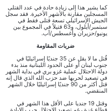
كما يشير هذا إلى زيادة حادة في عدد القتلى
المسجلين مقارنة بالأشهر الأخيرة. فقد سجل
الجيش الإسرائيلي تسعة قتلى فقط في
سبتمبر/أيلول، و63 قتيلاً في المجموع بين
يونيو/حزيران وأغسطس/آب.
ضربات المقاومة
قُتل ما لا يقل عن 35 جنديًا إسرائيليًا في
جنوب لبنان أو على الحدود اللبنانية منذ بدء
دولة الاحتلال عملية غزو بري في بداية الشهر
في تصعيد لحربها ضد حزب الله الذي قال إنه
قتل أكثر من 90 جنديًا إسرائيليًا خلال الشهر
المنقضي.
وقتل 19 جنديا على الأقل هذا الشهر في
قطاع غزة رغم تصعيد الاحتلال حرب الإبادة