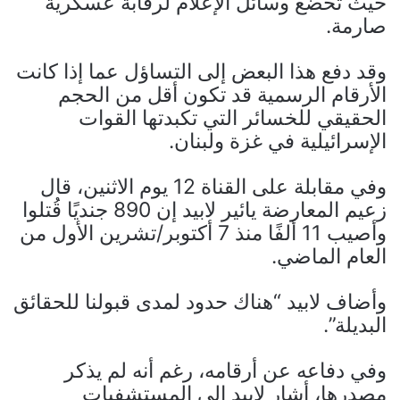
حيث تخضع وسائل الإعلام لرقابة عسكرية
صارمة.
وقد دفع هذا البعض إلى التساؤل عما إذا كانت
الأرقام الرسمية قد تكون أقل من الحجم
الحقيقي للخسائر التي تكبدتها القوات
الإسرائيلية في غزة ولبنان.
وفي مقابلة على القناة 12 يوم الاثنين، قال
زعيم المعارضة يائير لابيد إن 890 جنديًا قُتلوا
وأصيب 11 ألفًا منذ 7 أكتوبر/تشرين الأول من
العام الماضي.
وأضاف لابيد “هناك حدود لمدى قبولنا للحقائق
البديلة”.
وفي دفاعه عن أرقامه، رغم أنه لم يذكر
مصدرها، أشار لابيد إلى المستشفيات