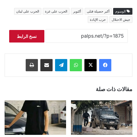
الوسوم
أكبر حصيلة قتلى
أكتوبر
الحرب على غزة
الحرب على لبنان
جيش الاحتلال
حرب الإبادة
نسخ الرابط
فيسبوك
‫X
واتساب
تيلقرام
مشاركة عبر البريد
طباعة
مقالات ذات صلة