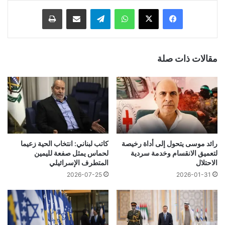
فيسبوك
‫X
واتساب
تيلقرام
مشاركة عبر البريد
طباعة
مقالات ذات صلة
رائد موسى يتحول إلى أداة رخيصة
كاتب لبناني: انتخاب الحية زعيما
لتعميق الانقسام وخدمة سردية
لحماس يمثل صفعة لليمين
الاحتلال
المتطرف الإسرائيلي
2026-07-25
2026-01-31