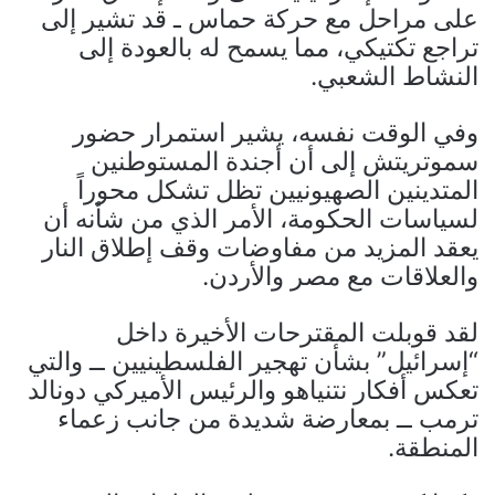
على مراحل مع حركة حماس ـ قد تشير إلى
تراجع تكتيكي، مما يسمح له بالعودة إلى
النشاط الشعبي.
وفي الوقت نفسه، يشير استمرار حضور
سموتريتش إلى أن أجندة المستوطنين
المتدينين الصهيونيين تظل تشكل محوراً
لسياسات الحكومة، الأمر الذي من شأنه أن
يعقد المزيد من مفاوضات وقف إطلاق النار
والعلاقات مع مصر والأردن.
لقد قوبلت المقترحات الأخيرة داخل
“إسرائيل” بشأن تهجير الفلسطينيين ــ والتي
تعكس أفكار نتنياهو والرئيس الأميركي دونالد
ترمب ــ بمعارضة شديدة من جانب زعماء
المنطقة.