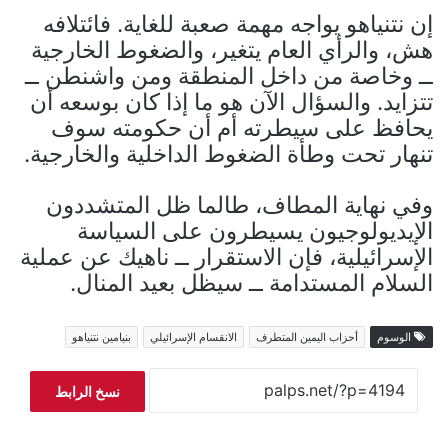
إن نتنياهو يواجه مهمة صعبة للغاية. فائتلافه
هش، والرأي العام يتغير، والضغوط الخارجية
ــ وخاصة من داخل المنطقة ومن واشنطن ــ
تتزايد. والسؤال الآن هو ما إذا كان بوسعه أن
يحافظ على سيطرته أم أن حكومته سوف
تنهار تحت وطأة الضغوط الداخلية والخارجية.
وفي نهاية المطاف، طالما ظل المتشددون
الإيديولوجيون يسيطرون على السياسة
الإسرائيلية، فإن الاستقرار ــ ناهيك عن عملية
السلام المستدامة ــ سيظل بعيد المنال.
الوسوم
أحزاب اليمين المتطرف
الانقسام الإسرائيلي
بنيامين نتنياهو
نسخ الرابط