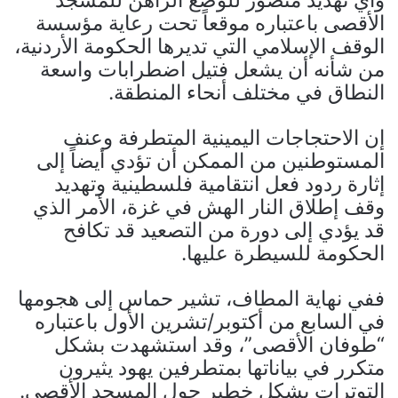
وأي تهديد متصور للوضع الراهن للمسجد
الأقصى باعتباره موقعاً تحت رعاية مؤسسة
الوقف الإسلامي التي تديرها الحكومة الأردنية،
من شأنه أن يشعل فتيل اضطرابات واسعة
النطاق في مختلف أنحاء المنطقة.
إن الاحتجاجات اليمينية المتطرفة وعنف
المستوطنين من الممكن أن تؤدي أيضاً إلى
إثارة ردود فعل انتقامية فلسطينية وتهديد
وقف إطلاق النار الهش في غزة، الأمر الذي
قد يؤدي إلى دورة من التصعيد قد تكافح
الحكومة للسيطرة عليها.
ففي نهاية المطاف، تشير حماس إلى هجومها
في السابع من أكتوبر/تشرين الأول باعتباره
“طوفان الأقصى”، وقد استشهدت بشكل
متكرر في بياناتها بمتطرفين يهود يثيرون
التوترات بشكل خطير حول المسجد الأقصى.