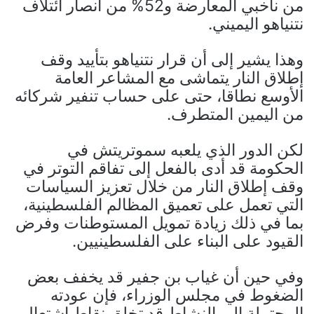
من ناخبي المعارضة و52% من أنصار ائتلاف
نتنياهو اليميني.
وهذا يشير إلى أن قرار نتنياهو بتأييد وقف
إطلاق النار يتماشى مع المشاعر العامة
الأوسع نطاقا، حتى على حساب تنفير شركائه
من اليمين المتطرف.
لكن الدور الذي يلعبه سموتريتش في
الحكومة قد أدى بالفعل إلى تفاقم التوتر في
وقف إطلاق النار من خلال تعزيز السياسات
التي تعمل على تعميق المظالم الفلسطينية،
بما في ذلك زيادة تمويل المستوطنات وفرض
القيود على البناء على الفلسطينيين.
وفي حين أن غياب بن جفير قد يخفف بعض
الضغوط في مجلس الوزراء، فإن عودته
المحتملة إلى النشاط قد تخلق نقاط اشتعال