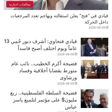
معالجات اخبارية
قيادي في “فتح” يعلن استقالته ويهاجم تعدد المرجعيات
داخل الحركة
2026-08-06
قيادي فتحاوي: أشرف دبور حُمي 13
عاماً ويوم اختلف أصبح فاسداً
2026-08-06
فضيحة أكرم الخطيب.. نائب عام
متورط بقضايا أخلاقية وفساد
ورشاوى
2026-08-05
فضيحة السلطة الفلسطينية.. ربع
مليون$ على مؤتمر لتلميع ياسر
عباس