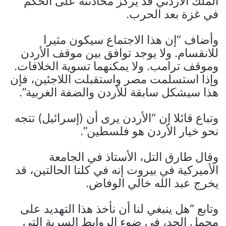
الملك الأردني قد يركز محادثته على الحكم
في غزة بعد الحرب.
وأضاف “إن هذا الاجتماع سيكون مثيرا
للانقسام. ولا يوجد توافق بين موقف الأردن
وموقف ترامب. ولا يمكنهما تسوية الخلافات.
وإذا استسلمت مصر واستقبلت اللاجئين، فإن
هذا سيشكل سابقة للأردن والضفة الغربية”.
وتباع قائلا إن “الأردن يرى أن (إسرائيل) تتجه
نحو خيار الأردن هو فلسطين”.
وقال طارق التل، الأستاذ في الجامعة
الأميركية في بيروت إنه في كلتا الحالتين، قد
يخرج عبد الله خالي الوفاض.
وتابع “هل ينبغي لنا أن نأخذ هذا التهديد على
محمل الجد، في ضوء الروابط السرية التي