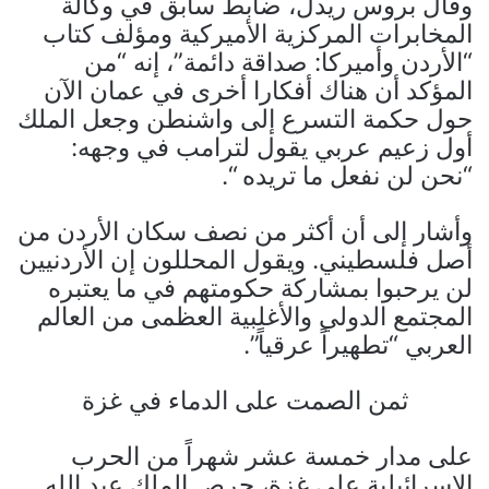
وقال بروس ريدل، ضابط سابق في وكالة
المخابرات المركزية الأميركية ومؤلف كتاب
“الأردن وأميركا: صداقة دائمة”، إنه “من
المؤكد أن هناك أفكارا أخرى في عمان الآن
حول حكمة التسرع إلى واشنطن وجعل الملك
أول زعيم عربي يقول لترامب في وجهه:
“نحن لن نفعل ما تريده “.
وأشار إلى أن أكثر من نصف سكان الأردن من
أصل فلسطيني. ويقول المحللون إن الأردنيين
لن يرحبوا بمشاركة حكومتهم في ما يعتبره
المجتمع الدولي والأغلبية العظمى من العالم
العربي “تطهيراً عرقياً”.
ثمن الصمت على الدماء في غزة
على مدار خمسة عشر شهراً من الحرب
الإسرائيلية على غزة، حرص الملك عبد الله