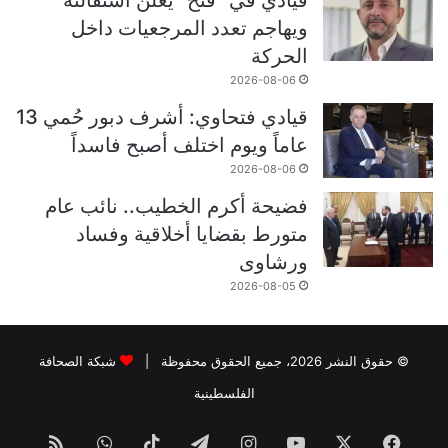
ويهاجم تعدد المرجعيات داخل
الحركة
2026-08-06
قيادي فتحاوي: أشرف دبور حُمي 13
عاماً ويوم اختلف أصبح فاسداً
2026-08-06
فضيحة أكرم الخطيب.. نائب عام
متورط بقضايا أخلاقية وفساد
ورشاوى
2026-08-05
© حقوق النشر 2026، جميع الحقوق محفوظة |
شبكة الصحافة
الفلسطينية
فيسبوك
‫X
‫YouTube
انستقرام
تيلقرام
‫TikTok
واتساب
ملخص