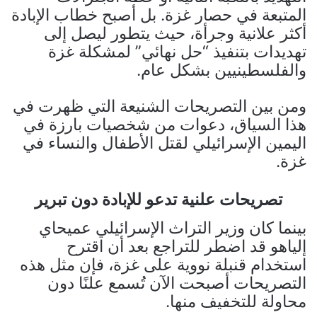
المتبعة في حصار غزة. بل أصبح خطاب الإبادة
أكثر علانية وجرأة، حيث يتطور ليصل إلى
تهديدات بتنفيذ “حل نهائي” لمشكلة غزة
والفلسطينيين بشكل عام.
ومن بين التصريحات الشنيعة التي ظهرت في
هذا السياق، دعوات من شخصيات بارزة في
اليمين الإسرائيلي لقتل الأطفال والنساء في
غزة.
تصريحات علنية تدعو للإبادة دون تبرير
بينما كان وزير التراث الإسرائيلي عميحاي
إلياهو قد اضطر للتراجع بعد أن اقترح
استخدام قنبلة نووية على غزة، فإن مثل هذه
التصريحات أصبحت الآن تُسمع علنًا دون
محاولة للتخفيف منها.