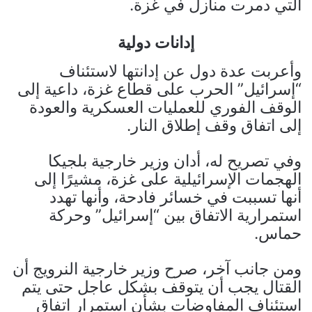
التي دمرت منازل في غزة.
إدانات دولية
وأعربت عدة دول عن إدانتها لاستئناف
“إسرائيل” الحرب على قطاع غزة، داعية إلى
الوقف الفوري للعمليات العسكرية والعودة
إلى اتفاق وقف إطلاق النار.
وفي تصريح له، أدان وزير خارجية بلجيكا
الهجمات الإسرائيلية على غزة، مشيرًا إلى
أنها تسببت في خسائر فادحة، وأنها تهدد
استمرارية الاتفاق بين “إسرائيل” وحركة
حماس.
ومن جانب آخر، صرح وزير خارجية النرويج أن
القتال يجب أن يتوقف بشكل عاجل حتى يتم
استئناف المفاوضات بشأن استمرار اتفاق