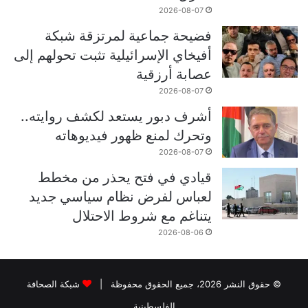
2026-08-07
فضيحة جماعية لمرتزقة شبكة
أفيخاي الإسرائيلية تثبت تحولهم إلى
عصابة أرزقية
2026-08-07
أشرف دبور يستعد لكشف روايته..
وتحرك لمنع ظهور فيديوهاته
2026-08-07
قيادي في فتح يحذر من مخطط
لعباس لفرض نظام سياسي جديد
يتناغم مع شروط الاحتلال
2026-08-06
© حقوق النشر 2026، جميع الحقوق محفوظة |
شبكة الصحافة
الفلسطينية