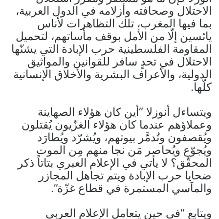
الاحتلال وصحافته وأزلامه في الدول العربية،
بما فيها المغرب، تلك التظاهرات لأناس
يائسين إلّا من الأمل بوقف مأساتهم، لتحميل
المقاومة الفلسطينية حرب الإبادة التي يشنّها
الاحتلال في تحدٍ سافر للقوانين والمواثيق
الدولية، والأعراف البشرية والأخلاق الإنسانية
كلّها.
ويتساءل أنوزلا “أين كان هؤلاء الصهاينة
وعملاؤهم عندما كان هؤلاء الغزّيون يُقتلون
ويُقصفون وتُدمَّر بيوتهم، ويُشرّد ويُطارَد
ويُجوّع ويُحاصر مَن نجا منهم مِن الموت
المحقّق؟ لا يأتي في الإعلام العبري بتاتاً ذكر
ضحايا حرب الإبادة ويتم تجاهل المجازر
والمآسي المستمرة في قطاع غزّة”.
ويتابع “في حين يتعامل الإعلام العربي