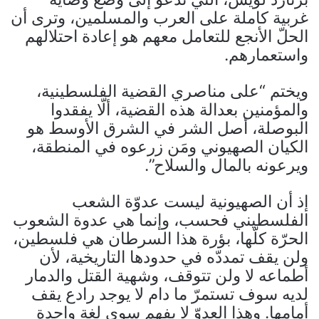
غربية كاملة على العرب والمسلمين، وترى أن
الحلّ الأنجع للتعامل معهم هو إعادة احتلالهم
واستعمارهم.
ويختم “على مناصري القضية الفلسطينية،
والمؤمنين بعدالة هذه القضية، ألّا يفقدوا
البوصلة، أصل الشر في الشرق الأوسط هو
الكيان الصهيوني ومَن زرعوه في المنطقة،
ويرعونه بالمال والسلاح”.
إذ أن الصهيونية ليست عدوّة الشعب
الفلسطيني فحسب، وإنما هي عدوة الشعوب
الحرّة كلّها، بؤرة هذا السرطان هي فلسطين،
ولن يقف تمددّه في حدودها التاريخية، لأن
أطماعه لا ولن تتوقف، وشهية القتل والدمار
لديه سوف تستمرّ ما دام لا يوجد رادع يقف
أمامها. وهذا العدوّ لا يفهم سوى لغة واحدة