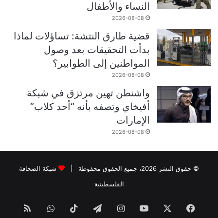
النساء والأطفال
2026-08-08
قضية طارق النتشة: تساؤلات لماذا
بدأت التحقيقات بعد وصول
المواطنين إلى الطوابير؟
2026-08-08
واشنطن تهين مرتزق في شبكة
أفيخاي وتصفه بأنه “أحد كلاب”
الإمارات
2026-08-08
© حقوق النشر 2026، جميع الحقوق محفوظة |
شبكة الصحافة
الفلسطينية
فيسبوك
‫X
‫YouTube
انستقرام
تيلقرام
‫TikTok
واتساب
ملخص