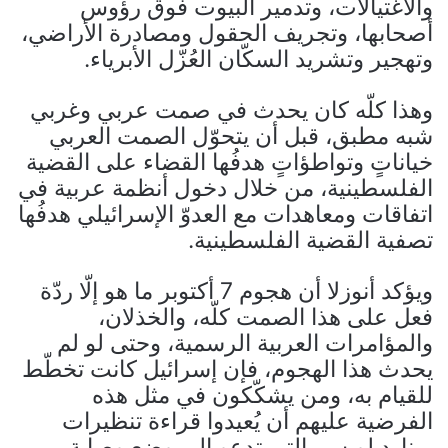
والاغتيالات، وتدمير البيوت فوق رؤوس
أصحابها، وتجريف الحقول ومصادرة الأراضي،
وتهجير وتشريد السكّان العُزّل الأبرياء.
وهذا كلّه كان يحدث في صمت عربي وغربي
شبه مطبق، قبل أن يتحوّل الصمت العربي
خياناتٍ وتواطؤاتٍ هدفُها القضاء على القضية
الفلسطينية، من خلال دخول أنظمة عربية في
اتفاقات ومعاهدات مع العدوّ الإسرائيلي هدفُها
تصفية القضية الفلسطينية.
ويؤكد أنوزلا أن هجوم 7 أكتوبر ما هو إلّا ردّة
فعل على هذا الصمت كلّه، والخذلان،
والمؤامرات العربية الرسمية، وحتى لو لم
يحدث هذا الهجوم، فإن إسرائيل كانت تخطّط
للقيام به، ومن يشكّكون في مثل هذه
الفرضية عليهم أن يُعيدوا قراءة تنظيرات
برنارد لويس، التي تدعو إلى وضع وصاية