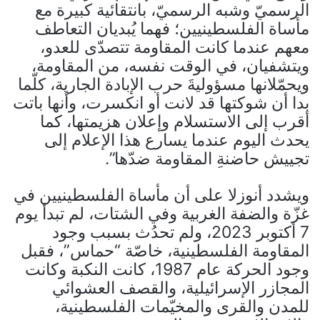
الرسميّ وشبه الرسميّ، بانتقائية كبيرة مع
مأساة الفلسطينيين؛ فهما يُبديان التعاطف
معهم عندما كانت المقاومة تتصدّى للعدو،
ويتشفيان، في الوقت نفسه، من المقاومة،
ويحمّلانها مسؤوليةَ حرب الإبادة الجارية، كلّما
بدا أن شوكتها قد لانت أو انكسرت، وأنها باتت
أقرب إلى الاستسلام وإعلان هزيمتها، كما
يحدث اليوم عندما يسارع هذا الإعلام إلى
تجييش حاضنةِ المقاومة ضدّها”.
ويشدد أنوزلا على أن مأساة الفلسطينيين في
غزّة والضفة الغربية وفي الشتات، لم تبدأ يوم
7 أكتوبر 2023، ولم تحدُث بسبب وجود
المقاومة الفلسطينية، خاصّة “حماس”، فقبل
وجود الحركة عام 1987، كانت النكبة وكانت
المجازر الإسرائيلية، والقصف العشوائي
للمدن والقرى والمخيّمات الفلسطينية،