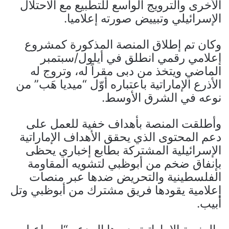
الأخرى والترويج الواسع للتطبيع مع الاحتلال
الإسرائيلي وتبييض صورته إعلاميا.
وكان تم إطلاق المنصة المذكورة كمشروع
إعلامي رقمي انطلق في أيلول/سبتمبر
الماضي ويتخذ من دبى مقراً له، وتروج له
الأذرع الإماراتية باعتباره أوّل “ميديا هَب” من
نوعه في الشرق الأوسط.
وأطلقت المنصة بأهداف خفية للعمل على
دعم المحتوى الذي يحقق الأهداف الإماراتية
الإسرائيلية المشتركة بطابع إخباري يحظى
بإنفاق ضخم من أبوظبي لتشويه المقاومة
الفلسطينية والتحريض ضدها عبر منصات
إعلامية يقودها فريق مشترك من أبوظبي وتل
أبيب.