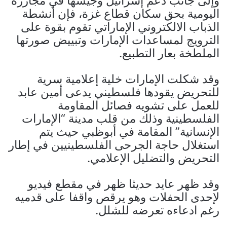
وإلى جانب دعم إسرائيل وجيشها في مجازره
اليومية بحق سكان قطاع غزة، فإن أنشطة
الذباب الالكتروني الإماراتي تقوم بقوة على
الترويج لمساعدات الإمارات وتبييض صورتها
الملطخة بعار التطبيع.
وقد شكلت الإمارات خلية إعلامية سرية
للتحريض يقودها فلسطيني يدعى أمين عابد
للعمل على تشويه فصائل المقاومة
الفلسطينية وذلك من قلب مدينة “الإمارات
الإنسانية” المقامة في أبوظبي حيث يتم
استغلال حاجة الجرحى الفلسطينيين في إطار
التحريض والتضليل الإعلامي.
وقد ظهر عايد حديثا ظهر في مقطع فيديو
لإحدى الحفلات وهو يرقص واقفا على قدميه
رغم ادعاءه تعرضه للشلل.