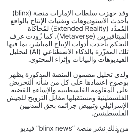
وقد جهزت سلطات الإمارات منصة (blinx)
بأحدث الاستوديوهات وتقنيات الإنتاج بالواقع
المُمدَّد (Extended Reality) لمُحاكاة
الميتافيرس (Metaverse)، كما زُودت غرف
التحكم بأحدث أدوات الإنتاج المباشر، بما فيها
تلك المعزّزة بالذكاء الاصطناعي (AI) لتحليل
الفيديوهات والبيانات وإثراء المحتوى.
ولدى تحليل مضمون المنصة المذكورة يظهر
بوضوح اعتمادها على كل من شأنه التحريض
على المقاومة الفلسطينية والإساءة للقضية
الفلسطينية ومستقبلها مقابل الترويج للجيش
الإسرائيلي وتبييض جرائمه بحق المدنيين
الفلسطينيين.
من ذلك نشر منصة “blinx news” فيديو