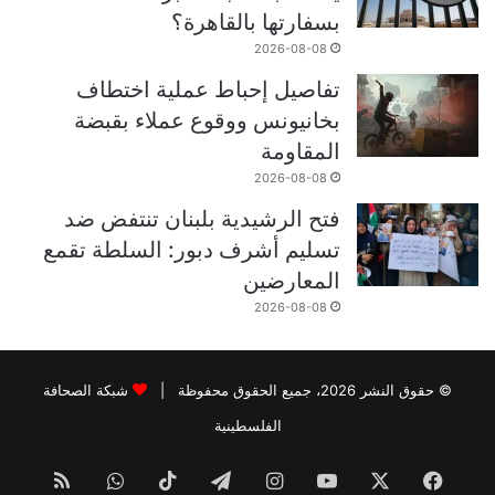
بسفارتها بالقاهرة؟
2026-08-08
تفاصيل إحباط عملية اختطاف
بخانيونس ووقوع عملاء بقبضة
المقاومة
2026-08-08
فتح الرشيدية بلبنان تنتفض ضد
تسليم أشرف دبور: السلطة تقمع
المعارضين
2026-08-08
© حقوق النشر 2026، جميع الحقوق محفوظة |
شبكة الصحافة
الفلسطينية
فيسبوك
‫X
‫YouTube
انستقرام
تيلقرام
‫TikTok
واتساب
ملخص