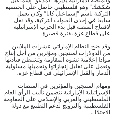
والمنصة الاماراتية يديرها المدعو “إسماعيل
شكشك” وهو فلسطيني حاصل على الجنسية
التركية باسم “إسماعيل كايا” وكان يعمل
سابقا في إحدى القنوات التركية، وقد نقل
لافتتاح المنصة قبل بدء الحرب الإسرائيلية
على قطاع غزة بفترة قصيرة.
وقد ضخ النظام الإماراتي عشرات الملايين
من الدولارات لمنتجين ومؤثرين من أجل إنتاج
موادا إعلامية تشوه المقاومة وتشيطن قيادتها
وتعمل على تقليل إنجازاتها وتحميلها مسئولية
الدمار والقتل الإسرائيلي في قطاع غزة.
ومهام المنتجين والمؤثرين في المنصات
الإسرائيلية الإماراتية تتضمن تأليب الرأي العام
الفلسطيني والعربي والإسلامي على المقاومة
الفلسطينية والترويج لدعم التطبيع مع دولة
الاحتلال.