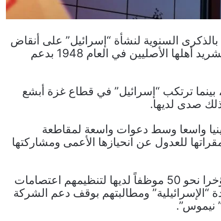
الذكرى السنوية لنشأة “إسرائيل” على أنقاض
أراض فلسطينية احتلها عنوة من خلال قتل وتشريد أهلها الأصليين في العام 1948 بدعم
ينما ترتكب “إسرائيل” في قطاع غزة أبشع
ذلك صدى لديها.
نيا واسعا وسط دعوات واسعة لمقاطعة
مقراتها للعدول عن انحيازها الأعمى ومشاركتها
يذكر أن شركة “غوغل” للتكنولوجيا طردت مؤخرا نحو 50 موظفاً لديها لتنظيمهم اعتصامات
ة “الإسرائيلية” ومطالبتهم بوقف دعم الشركة
” نيموس”.