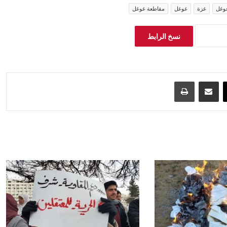
وغل
غزة
غوغل
مقاطعة غوغل
نسخ الرابط
‫X
مشاركة عبر البريد
طباعة