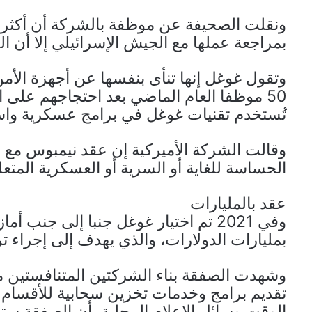
بمراجعة عملها مع الجيش الإسرائيلي إلا أن ال
وتقول غوغل إنها تنأى بنفسها عن أجهزة الأم
50 موظفا العام الماضي بعد احتجاجهم على
تُستخدم تقنيات غوغل في برامج عسكرية واست
وقالت الشركة الأميركية إن عقد نيمبوس مع ا
الحساسة للغاية أو السرية أو العسكرية المتعلق
عقد بالمليارات
وفي 2021 تم اختيار غوغل جنبا إلى جن
بمليارات الدولارات، والذي يهدف إلى إجراء تر
وشهدت الصفقة بناء الشركتين المتنافستين مر
تقديم برامج وخدمات تخزين سحابية للأقسام ا
الوقت وسائل الإعلام المحلية بأن الصفقة ست