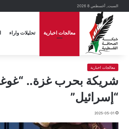
السبت, أغسطس 8 2026
معالجات اخبارية
تحليلات واراء
ا
معالجات اخبارية
شريكة بحرب غزة.. “غوغل
“إسرائيل”
2025-05-01