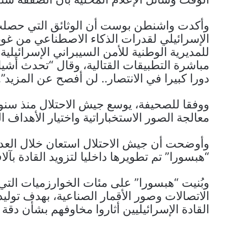
وأكدت واشنطن بوست أن الوثائق التي حصلت 
الإسرائيلي لقدرات الذكاء الاصطناعي من غوغل
للمديرية الوطنية للأمن السيبراني الإسرائيلي
مباشرة التطبيقات القتالية، وقال “تحدث أشياء
دورا كبيرا في الانتصار.. لن أفصح عن المزيد”.
ووفقا للصحيفة، يوسع جيش الاحتلال منذ سنو
معالجة الصور الاستخباراتية واختيار الأهداف 
وأوضحت أن جيش الاحتلال استعان خلال العد
“هبسورا” تم تطويرها داخليا لتزويد القادة بآل
وبُنيت “هبسورا” على مئات الخوارزميات التي
الاتصالات وصور الأقمار الصناعية، بهدف تول
القادة الإسرائيليين أثاروا مخاوفهم بشأن دقة ه