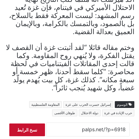
الاحتلال الأميركي في فيتنام، فإن غزة تُعيد
رسم المشهد: ليست المعركة فقط بالسلاح،
بل بالصمود، وبالتمسك بالكرامة، وبالإيمان
العميق بعدالة القضية.
وختم مقاله قائلا “لقد أثبتت غزة أن القصف لا
يقتل الفكرة، ولا يُنهي روح المقاومة. وكما
قالت إحدى المقاتلات الفيتناميات في لحظة
محاصرة: “كلما سقط أحدنا، ظهر خمسة أو
سبعة مكانه”. كذلك غزة، كل بيت يُهدم يولّد
غضباً، وكل شهيد يُنجب ثائراً”.
الوسوم
إسرائيل خسرت الحرب على غزة
المقاومة الفلسطينية
حرب الإبادة في غزة
دولة الاحتلال
طوفان الأقصى
نسخ الرابط