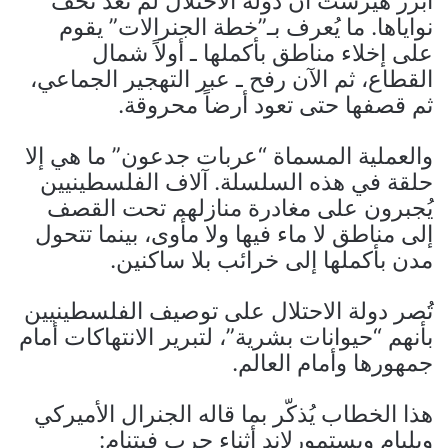
أبرز هيرست أن دولة الاحتلال لم تعد تخف
نواياها. ما يُعرف بـ”خطة الجنرالات” يقوم
على إخلاء مناطق بأكملها ـ أولاً شمال
القطاع، ثم الآن رفح ـ عبر التهجير الجماعي،
ثم قصفها حتى تعود أرضاً محروقة.
والعملية المسماة “عربات جدعون” ما هي إلا
حلقة في هذه السلسلة. آلاف الفلسطينيين
يُجبرون على مغادرة منازلهم تحت القصف
إلى مناطق لا ماء فيها ولا مأوى، بينما تتحول
مدن بأكملها إلى خرائب بلا ساكنين.
تُصر دولة الاحتلال على توصيف الفلسطينيين
بأنهم “حيوانات بشرية”، لتبرير الانتهاكات أمام
جمهورها وأمام العالم.
هذا الخطاب يُذكّر بما قاله الجنرال الأميركي
ويليام ويستمورلاند أثناء حرب فيتنام: