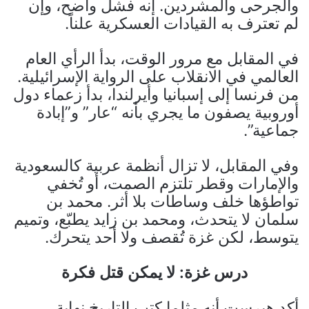
والجرحى والمشردين. إنه فشل واضح، وإن
لم تعترف به القيادات العسكرية علناً.
في المقابل مع مرور الوقت، بدأ الرأي العام
العالمي في الانقلاب على الرواية الإسرائيلية.
من فرنسا إلى إسبانيا وأيرلندا، بدأ زعماء دول
أوروبية يصفون ما يجري بأنه “عار” و”إبادة
جماعية”.
وفي المقابل، لا تزال أنظمة عربية كالسعودية
والإمارات وقطر تلتزم الصمت، أو تُخفي
تواطؤها خلف وساطات بلا أثر. محمد بن
سلمان لا يتحدث، ومحمد بن زايد يطبّع، وتميم
يتوسط، لكن غزة تُقصف ولا أحد يتحرك.
درس غزة: لا يمكن قتل فكرة
أكد هيرست أنه مثلما كتب التاريخ نهاية