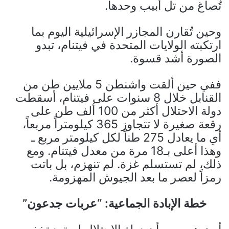
تُصاغ من تل أبيب وحدها.
وحين تُقارن المجازر الإسرائيلية اليوم بما
ارتكبته الولايات المتحدة في فيتنام، تبدو
الصورة أشد قسوة.
ففي حين ألقت واشنطن 5 ملايين طن من
القنابل خلال 8 سنوات على فيتنام، أسقطت
دولة الاحتلال أكثر من 100 ألف طن على
رقعة صغيرة لا تتجاوز 365 كيلومتراً مربعاً،
أي ما يعادل 275 طناً لكل كيلومتر مربع ـ
وهذا أعلى بـ18 مرة من معدل فيتنام. ومع
ذلك، لم تستسلم غزة. لم تنهزم، بل باتت
رمزاً لعصر ما بعد الجيوش المهزومة.
خطة الإبادة الجماعية: “عربات جدعون”