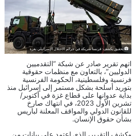
تحقيق يكشف: فرنسا شريكة في جرائم الاحتلال الإسرائيلي بغزة
اتهم تقرير صادر عن شبكة “التقدميين
الدوليين”، بالتعاون مع منظمات حقوقية
فرنسية وفلسطينية، الحكومة الفرنسية
بتوريد أسلحة بشكل مستمر إلى إسرائيل منذ
بداية عدوانها على قطاع غزة في أكتوبر/
تشرين الأول 2023، في انتهاك صارخ
للقانون الدولي والمواقف المعلنة لباريس
بشأن حقوق الإنسان.
وكشف التقرير، الذي اعتمد على بيانات من