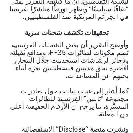
لشبكة التقدميين، أن ما كشفه التقرير يمثل
“نفاقًا سياسيًا” ويظهر تورطًا مباشرًا لفرنسا
في الجرائم المرتكبة ضد الفلسطينيين.
تحقيقات تكشف شحنات سرية
وأوضح التقرير أن بعض الشحنات الفرنسية
تضم مكونات لطائرات F-35، ومدافع ثقيلة،
وذخائر لرشاشات استخدمت خلال المجازر
الأخيرة بحق مدنيين فلسطينيين بغزة أثناء
بحثهم عن المساعدات.
كما أشار إلى غياب بيانات حول صادرات
مجموعة “تالس” الفرنسية للطائرات
المسيّرة، ما يرجح أن الأرقام الحقيقية أعلى
من المعلنة.
ونشرت منصة “Disclose” الاستقصائية