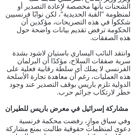
الشحنات بأنها مخصصة لإعادة التصدير أو
لمنظومة “القبة الحديدية”، لكن نوابًا فرنسيين
شككوا في هذه التصريحات، مؤكدين أن
الحكومة ترفض تقديم بيانات واضحة حول
هذه الصفقات.
وانتقد النائب اليساري باستيان لاشود بشدة
سرية صفقات السلاح، مؤكدًا أن البرلمان
الفرنسي لا يملك أي سلطة رقابية فعلية على
هذه العمليات، رغم أن معاهدة تجارة الأسلحة
الدولية تلزم باريس بوقف التصدير عند وجود
خطر لارتكاب جرائم حرب.
مشاركة إسرائيل في معرض باريس للطيران
وفي سياق موازٍ، رفضت محكمة فرنسية
دعوى لمنظمات حقوقية طالبت بمنع مشاركة