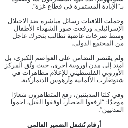
بـ”الإبادة المستمرة في قطاع غزة”.
وحملت اللافتات رسائل مباشرة ضد الاحتلال
الإسرائيلي، ورفعت صور الشهداء الأطفال
وسط صرخات غاضبة تطالب بتحرك عاجل
من المجتمع الدولي.
ولم يقتصر التضامن على العواصم الكبرى، بل
امتد إلى مدن أوروبية أخرى، حيث وثّق المركز
الأوروبي الفلسطيني للإعلام مظاهرات في
شتوتغارت الألمانية وآرهوس الدنماركية.
وفي كلتا المدينتين، رفع المتظاهرون شعارًا
موحدًا: “ارفعوا الحصار، أوقفوا القتل، احموا
المدنيين”.
أرقام تُشعل الضمير العالمي