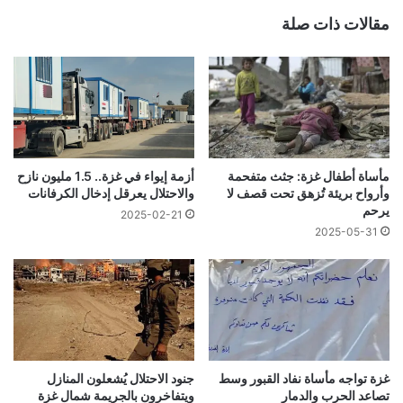
مقالات ذات صلة
مأساة أطفال غزة: جثث متفحمة
أزمة إيواء في غزة.. 1.5 مليون نازح
وأرواح بريئة تُزهق تحت قصف لا
والاحتلال يعرقل إدخال الكرفانات
يرحم
2025-02-21
2025-05-31
غزة تواجه مأساة نفاد القبور وسط
جنود الاحتلال يُشعلون المنازل
تصاعد الحرب والدمار
ويتفاخرون بالجريمة شمال غزة