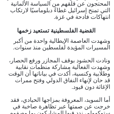
المحتجون عن قلقهم من السياسة الألمانية
التي تمنح إسرائيل غطاءً دبلوماسيًا لارتكاب
انتهاكات فادحة في غزة.
القضية الفلسطينية تستعيد زخمها
وشهدت العاصمة الإيطالية واحدة من أكبر
المسيرات المؤيدة لفلسطين منذ سنوات.
ونادت الحشود بوقف المجازر ورفع الحصار،
وشهدت الفعالية مشاركة منظمات نقابية
وطلابية وكنسية، أكدت في بياناتها أن الوقت
قد حان لإنهاء النفاق الدولي وفتح ممرات
الإغاثة دون قيود.
أما السويد، المعروفة بمزاجها الحيادي، فقد
خرجت عن صمتها عبر تظاهرة صاخبة في
ستوكهولم، ندد فيها المشاركون بما وصفوه